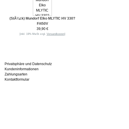
(StÃ¼ck) Mundorf Elko MLYTIC HV 330?
F/450V
39,90 €
[inkl. 19% MwSt zzgl.
Versandkosten
]
Informationen
Privatsphäre und Datenschutz
Kundeninformationen
Zahlungsarten
Kontaktformular
Häufig gesucht
Zu den Favoriten