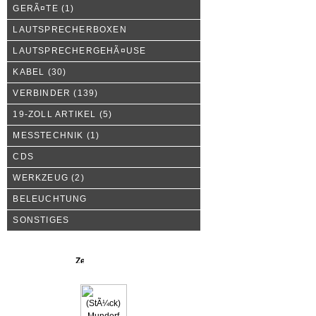
GERÃ¤TE
(1)
LAUTSPRECHERBOXEN
LAUTSPRECHERGEHÃ¤USE
KABEL
(30)
VERBINDER
(139)
19-ZOLL ARTIKEL
(5)
MESSTECHNIK
(1)
CDS
WERKZEUG
(2)
BELEUCHTUNG
SONSTIGES
Neue Produkte