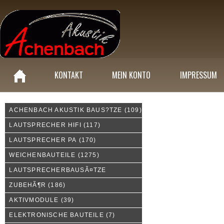
KONTAKT
MEIN KONTO
IMPRESSUM
ACHENBACH AKUSTIK BAUS?TZE
(109)
Unsere Sonderangebote:
LAUTSPRECHER HIFI
(117)
LAUTSPRECHER PA
(170)
WEICHENBAUTEILE
(1275)
LAUTSPRECHERBAUSÃ¤TZE
ZUBEHÃ¶R
(186)
AKTIVMODULE
(39)
ELEKTRONISCHE BAUTEILE
(7)