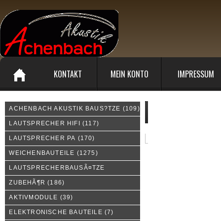
KONTAKT
MEIN KONTO
IMPRESSUM
ACHENBACH AKUSTIK BAUS?TZE
(109)
Unsere Sonderangebote:
LAUTSPRECHER HIFI
(117)
LAUTSPRECHER PA
(170)
WEICHENBAUTEILE
(1275)
LAUTSPRECHERBAUSÃ¤TZE
ZUBEHÃ¶R
(186)
AKTIVMODULE
(39)
ELEKTRONISCHE BAUTEILE
(7)