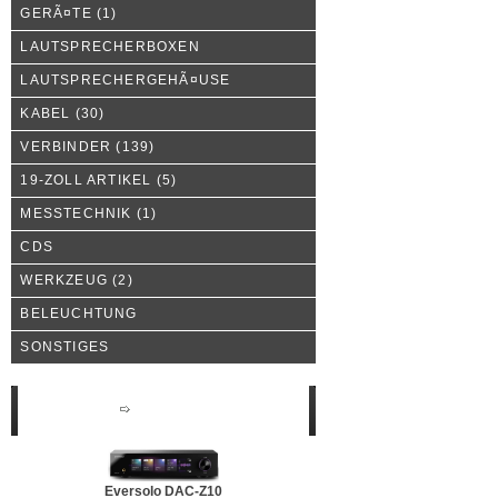
GERÃ¤TE
(1)
LAUTSPRECHERBOXEN
LAUTSPRECHERGEHÃ¤USE
KABEL
(30)
VERBINDER
(139)
19-ZOLL ARTIKEL
(5)
MESSTECHNIK
(1)
CDS
WERKZEUG
(2)
BELEUCHTUNG
SONSTIGES
Neue Produkte
Eversolo DAC-Z10