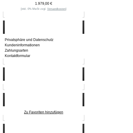
1.979,00 €
[inkl. 0% MwSt zzgl.
Versandkosten
]
Informationen
Privatsphäre und Datenschutz
Kundeninformationen
Zahlungsarten
Kontaktformular
Häufig gesucht
Zu den Favoriten
Zu Favoriten hinzufügen
Wer ist online?