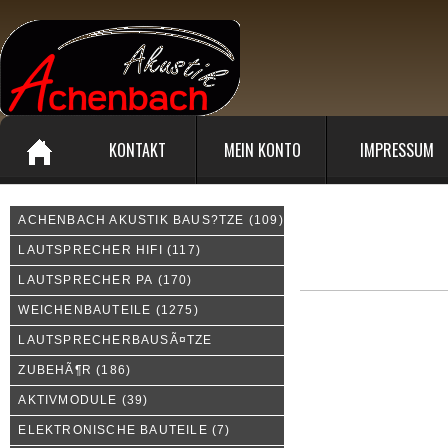
KONTAKT
MEIN KONTO
IMPRESSUM
ACHENBACH AKUSTIK BAUS?TZE
(109)
Unsere Sonderangebote:
LAUTSPRECHER HIFI
(117)
LAUTSPRECHER PA
(170)
WEICHENBAUTEILE
(1275)
LAUTSPRECHERBAUSÃ¤TZE
ZUBEHÃ¶R
(186)
AKTIVMODULE
(39)
ELEKTRONISCHE BAUTEILE
(7)