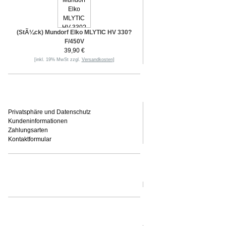
(StÃ¼ck) Mundorf Elko MLYTIC HV 330?
F/450V
39,90 €
[inkl. 19% MwSt zzgl.
Versandkosten
]
Informationen
Privatsphäre und Datenschutz
Kundeninformationen
Zahlungsarten
Kontaktformular
Häufig gesucht
Zu den Favoriten