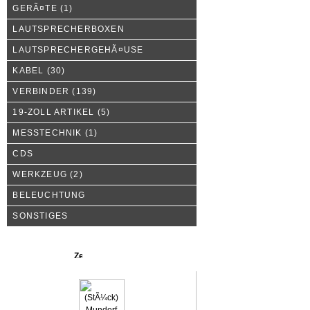
GERÃ¤TE
(1)
LAUTSPRECHERBOXEN
LAUTSPRECHERGEHÃ¤USE
KABEL
(30)
VERBINDER
(139)
19-ZOLL ARTIKEL
(5)
MESSTECHNIK
(1)
CDS
WERKZEUG
(2)
BELEUCHTUNG
SONSTIGES
Neue Produkte