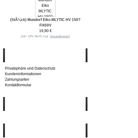
(StÃ¼ck) Mundorf Elko MLYTIC HV 150?
F/450V
19,90 €
[inkl. 19% MwSt zzgl.
Versandkosten
]
Informationen
Privatsphäre und Datenschutz
Kundeninformationen
Zahlungsarten
Kontaktformular
Häufig gesucht
Zu den Favoriten