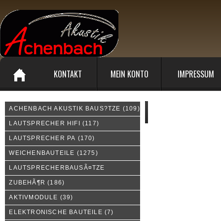
KONTAKT
MEIN KONTO
IMPRESSUM
ACHENBACH AKUSTIK BAUS?TZE
(109)
Unsere Sonderangebote:
LAUTSPRECHER HIFI
(117)
LAUTSPRECHER PA
(170)
WEICHENBAUTEILE
(1275)
LAUTSPRECHERBAUSÃ¤TZE
ZUBEHÃ¶R
(186)
AKTIVMODULE
(39)
ELEKTRONISCHE BAUTEILE
(7)