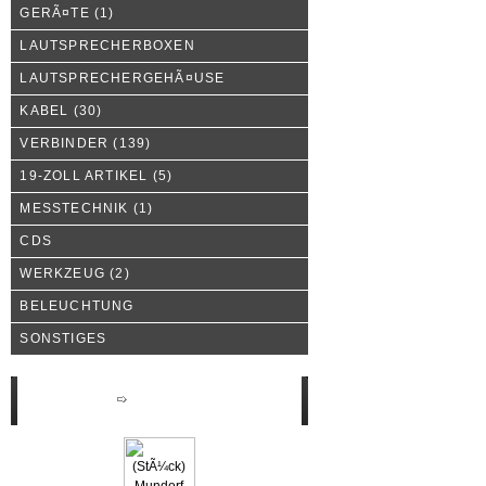
GERÃ¤TE
(1)
LAUTSPRECHERBOXEN
LAUTSPRECHERGEHÃ¤USE
KABEL
(30)
VERBINDER
(139)
19-ZOLL ARTIKEL
(5)
MESSTECHNIK
(1)
CDS
WERKZEUG
(2)
BELEUCHTUNG
SONSTIGES
Neue Produkte