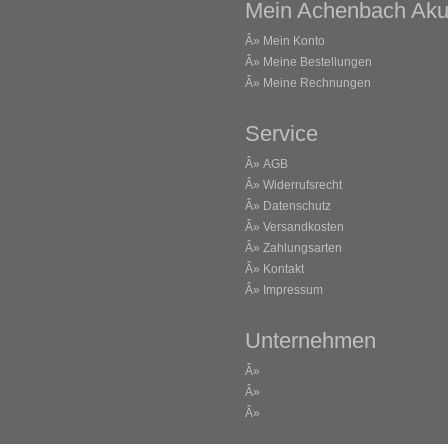
Mein Achenbach Aku
Â»
Mein Konto
Â»
Meine Bestellungen
Â»
Meine Rechnungen
Service
Â»
AGB
Â»
Widerrufsrecht
Â»
Datenschutz
Â»
Versandkosten
Â»
Zahlungsarten
Â»
Kontakt
Â»
Impressum
Unternehmen
Â»
Â»
Â»