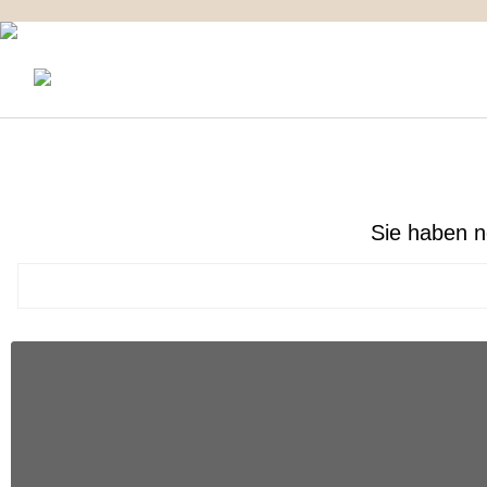
KONTAKT
MEIN KONTO
IMPRESSUM
Ihr Warenkorb enthält :
Sie haben n