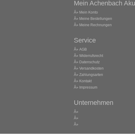
Mein Achenbach Aku
Â»
Mein Konto
Â»
Meine Bestellungen
Â»
Meine Rechnungen
Service
Â»
AGB
Â»
Widerrufsrecht
Â»
Datenschutz
Â»
Versandkosten
Â»
Zahlungsarten
Â»
Kontakt
Â»
Impressum
Unternehmen
Â»
Â»
Â»