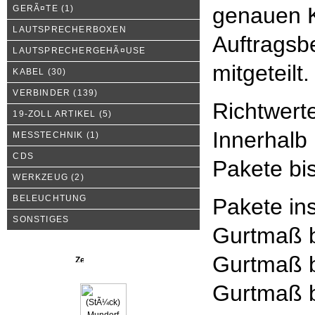
genauen K
GERÃ¤TE
(1)
LAUTSPRECHERBOXEN
Auftragsbe
LAUTSPRECHERGEHÃ¤USE
mitgeteilt.
KABEL
(30)
VERBINDER
(139)
Richtwert
19-ZOLL ARTIKEL
(5)
Innerhalb
MESSTECHNIK
(1)
CDS
Pakete bi
WERKZEUG
(2)
BELEUCHTUNG
Pakete in
SONSTIGES
Gurtmaß b
Gurtmaß b
Neue Produkte
Gurtmaß b