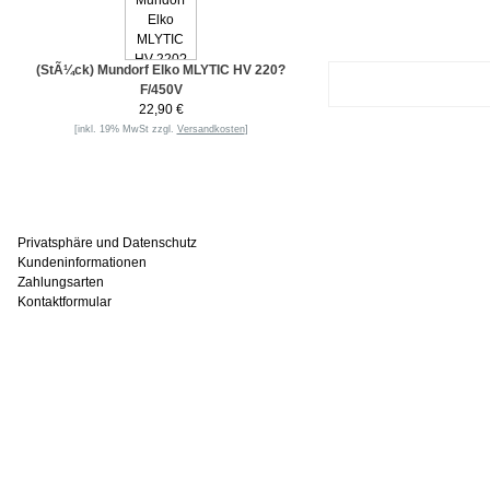
(StÃ¼ck) Mundorf Elko MLYTIC HV 220?
F/450V
22,90 €
[inkl. 19% MwSt zzgl.
Versandkosten
]
Informationen
Privatsphäre und Datenschutz
Kundeninformationen
Zahlungsarten
Kontaktformular
Häufig gesucht
Zu den Favoriten