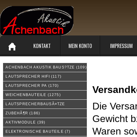
KONTAKT
MEIN KONTO
IMPRESSUM
ACHENBACH AKUSTIK BAUS?TZE
(109)
Liefer- und Versandkoste
LAUTSPRECHER HIFI
(117)
LAUTSPRECHER PA
(170)
Versandk
WEICHENBAUTEILE
(1275)
Die Versa
LAUTSPRECHERBAUSÃ¤TZE
ZUBEHÃ¶R
(186)
Gewicht b
AKTIVMODULE
(39)
Waren sow
ELEKTRONISCHE BAUTEILE
(7)