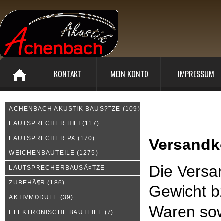
KONTAKT
MEIN KONTO
IMPRESSUM
ACHENBACH AKUSTIK BAUS?TZE
(109)
Liefer- und Versandkoste
LAUTSPRECHER HIFI
(117)
LAUTSPRECHER PA
(170)
Versandk
WEICHENBAUTEILE
(1275)
Die Versa
LAUTSPRECHERBAUSÃ¤TZE
ZUBEHÃ¶R
(186)
Gewicht b
AKTIVMODULE
(39)
Waren sow
ELEKTRONISCHE BAUTEILE
(7)