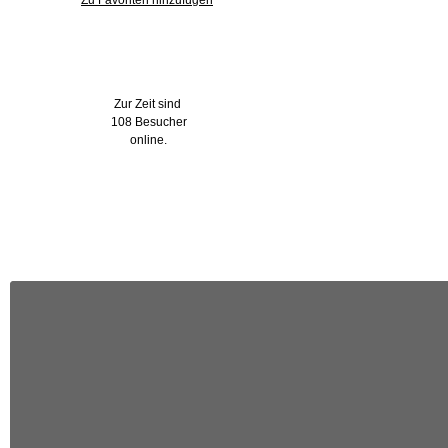
Zu Favoriten hinzufügen
Wer ist online?
Zur Zeit sind
108 Besucher
online.