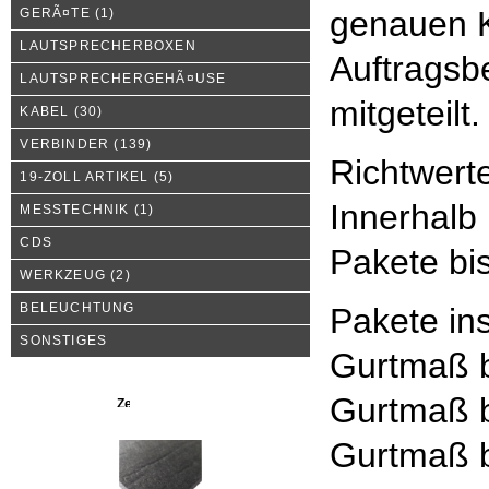
genauen K
GERÃ¤TE
(1)
LAUTSPRECHERBOXEN
Auftragsbe
LAUTSPRECHERGEHÃ¤USE
mitgeteilt.
KABEL
(30)
VERBINDER
(139)
Richtwert
19-ZOLL ARTIKEL
(5)
Innerhalb
MESSTECHNIK
(1)
CDS
Pakete bi
WERKZEUG
(2)
BELEUCHTUNG
Pakete in
SONSTIGES
Gurtmaß b
Gurtmaß b
Neue Produkte
Gurtmaß b