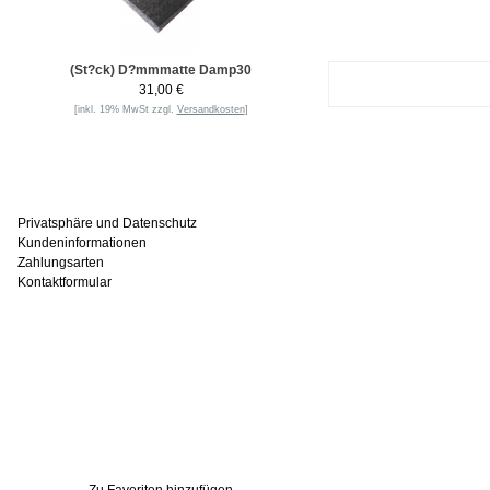
(St?ck) D?mmmatte Damp30
31,00 €
[inkl. 19% MwSt zzgl.
Versandkosten
]
Informationen
Privatsphäre und Datenschutz
Kundeninformationen
Zahlungsarten
Kontaktformular
Häufig gesucht
Zu den Favoriten