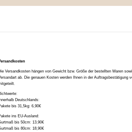
IMPRESSUM
MEIN WARENKORB
ZUR KASSE
iefer- und Versandkosten
Versandkosten
ie Versandkosten hängen von Gewicht bzw. Größe der bestellten Waren sowi
ersandart ab. Die genauen Kosten werden Ihnen in der Auftragsbestätigung ve
itgeteilt.
ichtwerte:
nnerhalb Deutschlands:
akete bis 31,5kg: 6,90€
akete ins EU-Ausland:
urtmaß bis 50cm: 13,90€
urtmaß bis 80cm: 18,90€