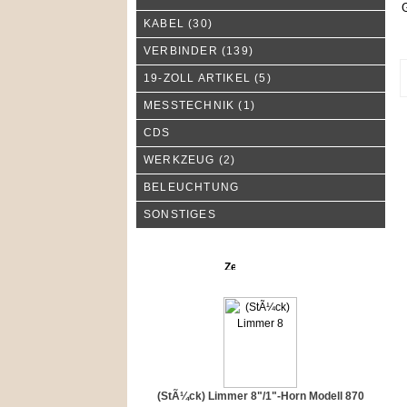
G
KABEL
(30)
VERBINDER
(139)
19-ZOLL ARTIKEL
(5)
MESSTECHNIK
(1)
CDS
WERKZEUG
(2)
BELEUCHTUNG
SONSTIGES
Neue Produkte
(StÃ¼ck) Limmer 8"/1"-Horn Modell 870