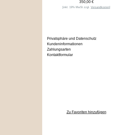
350,00 €
[inkl. 19% MwSt zzgl.
Versandkosten
]
Informationen
Privatsphäre und Datenschutz
Kundeninformationen
Zahlungsarten
Kontaktformular
Häufig gesucht
Zu den Favoriten
Zu Favoriten hinzufügen
Wer ist online?