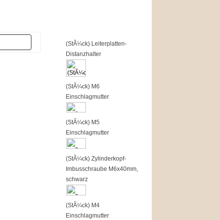
Top of the Shop
er
1
(StÃ¼ck) Leiterplatten-
Distanzhalter
2
(StÃ¼ck) M6
Einschlagmutter
3
(StÃ¼ck) M5
Einschlagmutter
4
(StÃ¼ck) Zylinderkopf-
Imbusschraube M6x40mm,
schwarz
5
(StÃ¼ck) M4
Einschlagmutter