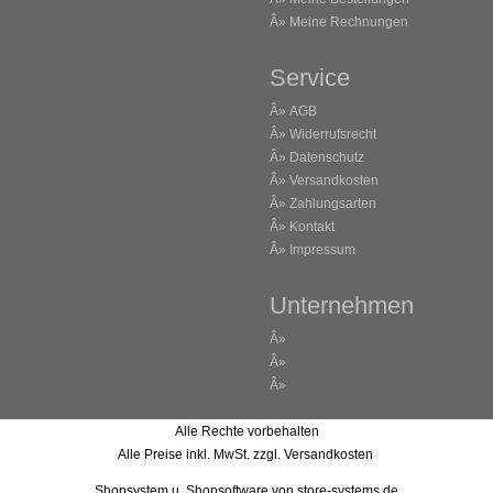
Â»
Meine Rechnungen
Service
Â»
AGB
Â»
Widerrufsrecht
Â»
Datenschutz
Â»
Versandkosten
Â»
Zahlungsarten
Â»
Kontakt
Â»
Impressum
Unternehmen
Â»
Â»
Â»
Alle Rechte vorbehalten
Alle Preise inkl. MwSt. zzgl. Versandkosten
Shopsystem u. Shopsoftware
von store-systems.de