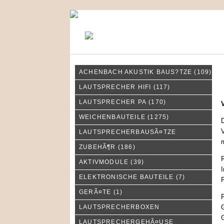
KONTAKT
MEIN KONTO
ACHENBACH AKUSTIK BAUS?TZE
(109)
L
LAUTSPRECHER HIFI
(117)
LAUTSPRECHER PA
(170)
WEICHENBAUTEILE
(1275)
D
V
LAUTSPRECHERBAUSÃ¤TZE
m
ZUBEHÃ¶R
(186)
R
AKTIVMODULE
(39)
I
ELEKTRONISCHE BAUTEILE
(7)
P
GERÃ¤TE
(1)
P
LAUTSPRECHERBOXEN
G
G
LAUTSPRECHERGEHÃ¤USE