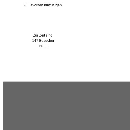
Zu Favoriten hinzufügen
Wer ist online?
Zur Zeit sind
147 Besucher
online.