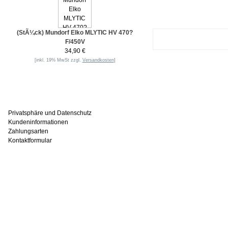
(StÃ¼ck) Mundorf Elko MLYTIC HV 470?
F/450V
34,90 €
[inkl. 19% MwSt zzgl.
Versandkosten
]
Informationen
Privatsphäre und Datenschutz
Kundeninformationen
Zahlungsarten
Kontaktformular
Häufig gesucht
Zu den Favoriten