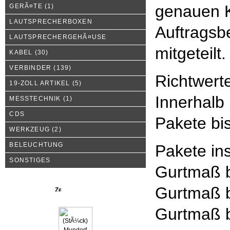
genauen K
GERÃ¤TE
(1)
LAUTSPRECHERBOXEN
Auftragsbe
LAUTSPRECHERGEHÃ¤USE
mitgeteilt.
KABEL
(30)
VERBINDER
(139)
Richtwert
19-ZOLL ARTIKEL
(5)
Innerhalb
MESSTECHNIK
(1)
CDS
Pakete bi
WERKZEUG
(2)
BELEUCHTUNG
Pakete in
SONSTIGES
Gurtmaß b
Gurtmaß b
Neue Produkte
Gurtmaß b