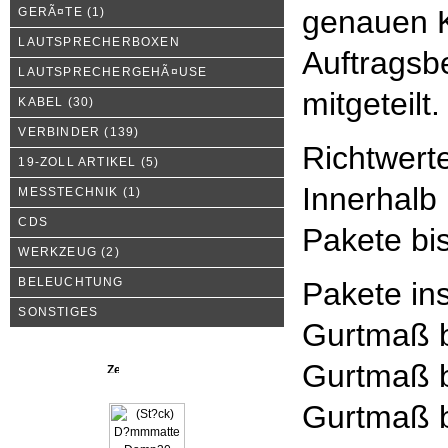
genauen K
GERÃ¤TE
(1)
LAUTSPRECHERBOXEN
Auftragsbe
LAUTSPRECHERGEHÃ¤USE
mitgeteilt.
KABEL
(30)
VERBINDER
(139)
Richtwert
19-ZOLL ARTIKEL
(5)
Innerhalb
MESSTECHNIK
(1)
CDS
Pakete bi
WERKZEUG
(2)
BELEUCHTUNG
Pakete in
SONSTIGES
Gurtmaß b
Gurtmaß b
Neue Produkte
Gurtmaß b