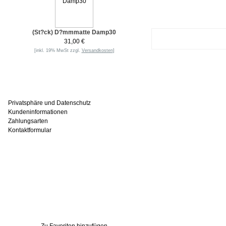
(St?ck) D?mmmatte Damp30
31,00 €
[inkl. 19% MwSt zzgl.
Versandkosten
]
Informationen
Privatsphäre und Datenschutz
Kundeninformationen
Zahlungsarten
Kontaktformular
Häufig gesucht
Zu den Favoriten