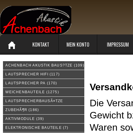
KONTAKT
MEIN KONTO
IMPRESSUM
ACHENBACH AKUSTIK BAUS?TZE
(109)
Liefer- und Versandkoste
LAUTSPRECHER HIFI
(117)
LAUTSPRECHER PA
(170)
Versandk
WEICHENBAUTEILE
(1275)
Die Versa
LAUTSPRECHERBAUSÃ¤TZE
ZUBEHÃ¶R
(186)
Gewicht b
AKTIVMODULE
(39)
Waren sow
ELEKTRONISCHE BAUTEILE
(7)