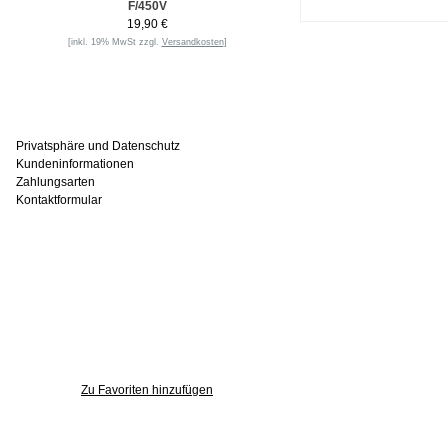
F/450V
19,90 €
[inkl. 19% MwSt zzgl.
Versandkosten
]
Informationen
Privatsphäre und Datenschutz
Kundeninformationen
Zahlungsarten
Kontaktformular
Häufig gesucht
Zu den Favoriten
Zu Favoriten hinzufügen