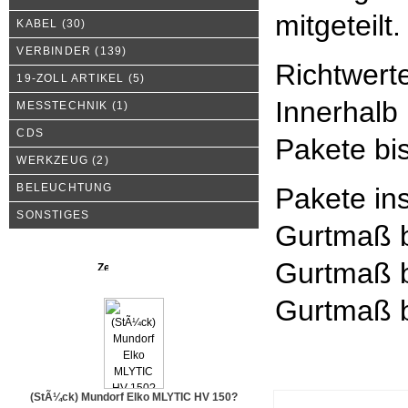
mitgeteilt.
KABEL
(30)
VERBINDER
(139)
Richtwert
19-ZOLL ARTIKEL
(5)
Innerhalb
MESSTECHNIK
(1)
CDS
Pakete bi
WERKZEUG
(2)
BELEUCHTUNG
Pakete in
SONSTIGES
Gurtmaß b
Gurtmaß b
Neue Produkte
Gurtmaß b
(StÃ¼ck) Mundorf Elko MLYTIC HV 150?