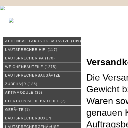
KONTAKT
MEIN KONTO
IMPRESSUM
ACHENBACH AKUSTIK BAUS?TZE
(109)
Liefer- und Versandkoste
LAUTSPRECHER HIFI
(117)
LAUTSPRECHER PA
(170)
Versandk
WEICHENBAUTEILE
(1275)
Die Versa
LAUTSPRECHERBAUSÃ¤TZE
ZUBEHÃ¶R
(186)
Gewicht b
AKTIVMODULE
(39)
Waren sow
ELEKTRONISCHE BAUTEILE
(7)
genauen K
GERÃ¤TE
(1)
LAUTSPRECHERBOXEN
Auftragsbe
LAUTSPRECHERGEHÃ¤USE