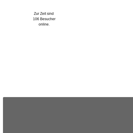
Wer ist online?
Zur Zeit sind
106 Besucher
online.