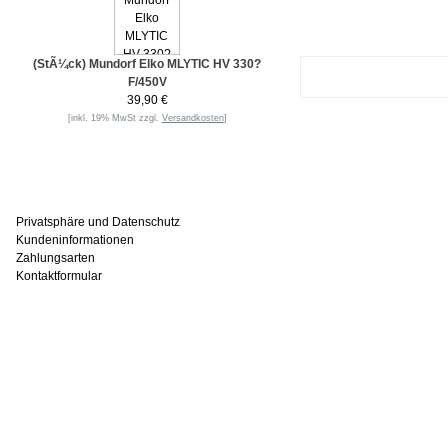
(StÃ¼ck) Mundorf Elko MLYTIC HV 330?
F/450V
39,90 €
[inkl. 19% MwSt zzgl.
Versandkosten
]
Informationen
Privatsphäre und Datenschutz
Kundeninformationen
Zahlungsarten
Kontaktformular
Häufig gesucht
Zu den Favoriten