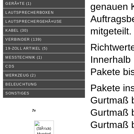
genauen K
GERÃ¤TE
(1)
LAUTSPRECHERBOXEN
Auftragsbe
LAUTSPRECHERGEHÃ¤USE
mitgeteilt.
KABEL
(30)
VERBINDER
(139)
Richtwert
19-ZOLL ARTIKEL
(5)
Innerhalb
MESSTECHNIK
(1)
CDS
Pakete bi
WERKZEUG
(2)
BELEUCHTUNG
Pakete in
SONSTIGES
Gurtmaß b
Gurtmaß b
Neue Produkte
Gurtmaß b