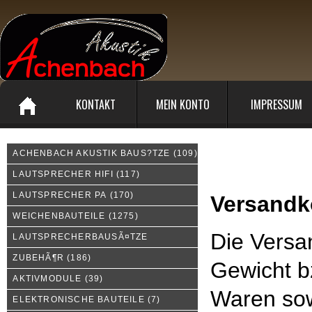
KONTAKT
MEIN KONTO
IMPRESSUM
ACHENBACH AKUSTIK BAUS?TZE
(109)
Liefer- und Versandkoste
LAUTSPRECHER HIFI
(117)
LAUTSPRECHER PA
(170)
Versandk
WEICHENBAUTEILE
(1275)
Die Versa
LAUTSPRECHERBAUSÃ¤TZE
ZUBEHÃ¶R
(186)
Gewicht b
AKTIVMODULE
(39)
Waren sow
ELEKTRONISCHE BAUTEILE
(7)