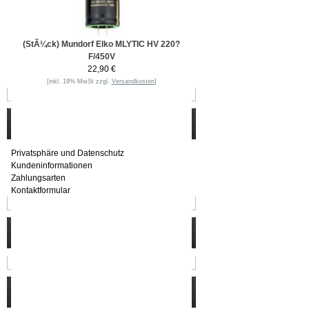
(StÃ¼ck) Mundorf Elko MLYTIC HV 220?
F/450V
22,90 €
[inkl. 19% MwSt zzgl.
Versandkosten
]
Informationen
Privatsphäre und Datenschutz
Kundeninformationen
Zahlungsarten
Kontaktformular
Häufig gesucht
Zu den Favoriten