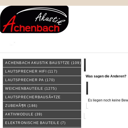
KONTAKT
MEIN KONTO
IMPRESSUM
ACHENBACH AKUSTIK BAUS?TZE
(109)
Was sagen die Anderen?
LAUTSPRECHER HIFI
(117)
Was sagen die Anderen?
LAUTSPRECHER PA
(170)
WEICHENBAUTEILE
(1275)
LAUTSPRECHERBAUSÃ¤TZE
Es liegen noch keine Bew
ZUBEHÃ¶R
(186)
AKTIVMODULE
(39)
ELEKTRONISCHE BAUTEILE
(7)