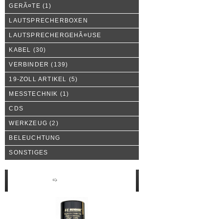
GERÃ¤TE
(1)
LAUTSPRECHERBOXEN
LAUTSPRECHERGEHÃ¤USE
KABEL
(30)
VERBINDER
(139)
19-ZOLL ARTIKEL
(5)
MESSTECHNIK
(1)
CDS
WERKZEUG
(2)
BELEUCHTUNG
SONSTIGES
Neue Produkte