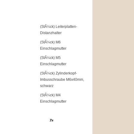
Top of the Shop
1
(StÃ¼ck) Leiterplatten-
Distanzhalter
2
(StÃ¼ck) M6
Einschlagmutter
3
(StÃ¼ck) M5
Einschlagmutter
4
(StÃ¼ck) Zylinderkopf-
Imbusschraube M6x40mm,
schwarz
5
(StÃ¼ck) M4
Einschlagmutter
Angebote