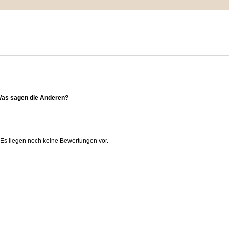
IMPRESSUM
MEIN WARENKORB
ZUR KASSE
as sagen die Anderen?
as sagen die Anderen?
Es liegen noch keine Bewertungen vor.