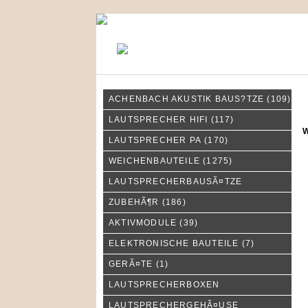
KONTAKT
MEIN KONTO
ACHENBACH AKUSTIK BAUS?TZE
(109)
W
LAUTSPRECHER HIFI
(117)
W
LAUTSPRECHER PA
(170)
WEICHENBAUTEILE
(1275)
LAUTSPRECHERBAUSÃ¤TZE
ZUBEHÃ¶R
(186)
AKTIVMODULE
(39)
ELEKTRONISCHE BAUTEILE
(7)
GERÃ¤TE
(1)
LAUTSPRECHERBOXEN
LAUTSPRECHERGEHÃ¤USE