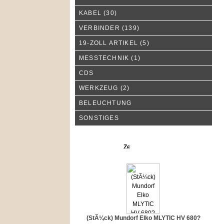
KABEL
(30)
VERBINDER
(139)
19-ZOLL ARTIKEL
(5)
MESSTECHNIK
(1)
CDS
WERKZEUG
(2)
BELEUCHTUNG
SONSTIGES
Neue Produkte
(StÃ¼ck) Mundorf Elko MLYTIC HV 680?