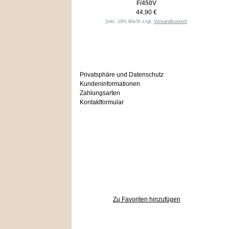
F/450V
44,90 €
[inkl. 19% MwSt zzgl.
Versandkosten
]
Informationen
Privatsphäre und Datenschutz
Kundeninformationen
Zahlungsarten
Kontaktformular
Häufig gesucht
Zu den Favoriten
Zu Favoriten hinzufügen