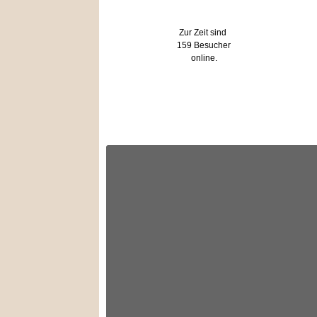
Wer ist online?
Zur Zeit sind
159 Besucher
online.