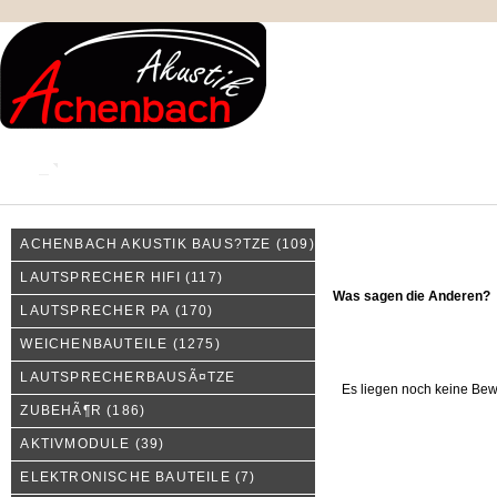
KONTAKT
MEIN KONTO
IMPRESSUM
ACHENBACH AKUSTIK BAUS?TZE
(109)
Was sagen die Anderen?
LAUTSPRECHER HIFI
(117)
Was sagen die Anderen?
LAUTSPRECHER PA
(170)
WEICHENBAUTEILE
(1275)
LAUTSPRECHERBAUSÃ¤TZE
Es liegen noch keine Bew
ZUBEHÃ¶R
(186)
AKTIVMODULE
(39)
ELEKTRONISCHE BAUTEILE
(7)