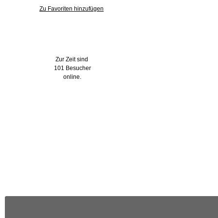
Zu Favoriten hinzufügen
Wer ist online?
Zur Zeit sind
101 Besucher
online.