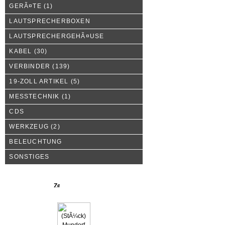
GERÃ¤TE
(1)
LAUTSPRECHERBOXEN
LAUTSPRECHERGEHÃ¤USE
KABEL
(30)
VERBINDER
(139)
19-ZOLL ARTIKEL
(5)
MESSTECHNIK
(1)
CDS
WERKZEUG
(2)
BELEUCHTUNG
SONSTIGES
Neue Produkte