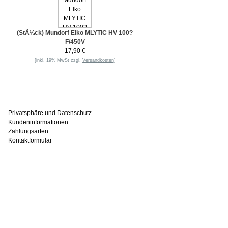
(StÃ¼ck) Mundorf Elko MLYTIC HV 100?
F/450V
17,90 €
[inkl. 19% MwSt zzgl.
Versandkosten
]
Informationen
Privatsphäre und Datenschutz
Kundeninformationen
Zahlungsarten
Kontaktformular
Häufig gesucht
Zu den Favoriten