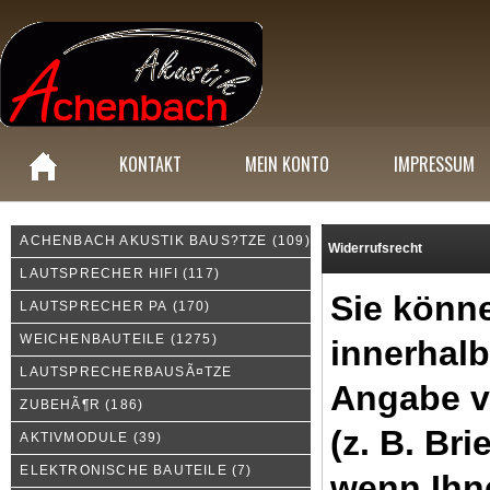
KONTAKT
MEIN KONTO
IMPRESSUM
ACHENBACH AKUSTIK BAUS?TZE
(109)
Widerrufsrecht
LAUTSPRECHER HIFI
(117)
Sie könne
LAUTSPRECHER PA
(170)
WEICHENBAUTEILE
(1275)
innerhal
LAUTSPRECHERBAUSÃ¤TZE
Angabe v
ZUBEHÃ¶R
(186)
(z. B. Bri
AKTIVMODULE
(39)
ELEKTRONISCHE BAUTEILE
(7)
wenn Ihn