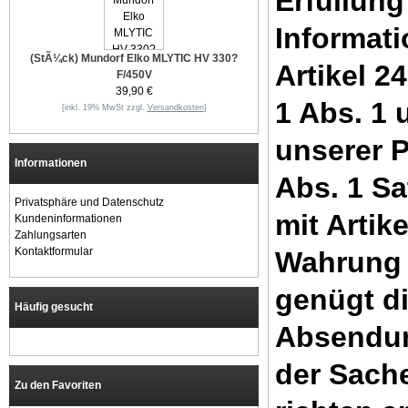
Erfüllung
Informat
(StÃ¼ck) Mundorf Elko MLYTIC HV 330?
Artikel 2
F/450V
39,90 €
1 Abs. 1
[inkl. 19% MwSt zzgl.
Versandkosten
]
unserer P
Informationen
Abs. 1 S
Privatsphäre und Datenschutz
mit Artik
Kundeninformationen
Zahlungsarten
Kontaktformular
Wahrung d
genügt di
Häufig gesucht
Absendun
der Sache
Zu den Favoriten