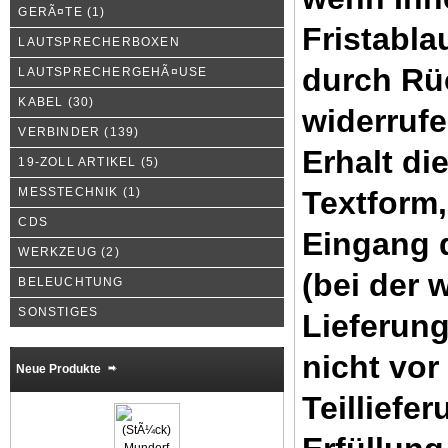
GERÃ¤TE
(1)
Fristabla
LAUTSPRECHERBOXEN
durch Rü
LAUTSPRECHERGEHÃ¤USE
KABEL
(30)
widerrufe
VERBINDER
(139)
Erhalt di
19-ZOLL ARTIKEL
(5)
MESSTECHNIK
(1)
Textform,
CDS
Eingang 
WERKZEUG
(2)
(bei der
BELEUCHTUNG
SONSTIGES
Lieferung
nicht vor
Neue Produkte
Teilliefe