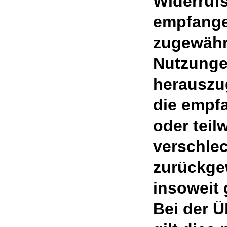
Widerrufs
empfange
zugewähr
Nutzungen
herauszu
die empf
oder teil
verschle
zurückge
insoweit 
Bei der 