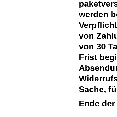
paketver
werden be
Verpflich
von Zahl
von 30 Ta
Frist begi
Absendun
Widerrufs
Sache, fü
Ende der