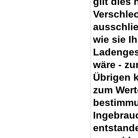
gilt dies
Verschle
ausschlie
wie sie I
Ladenges
wäre - zu
Übrigen k
zum Werte
bestimm
Ingebrau
entstand