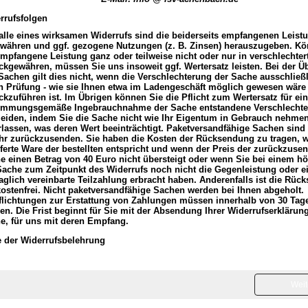
rrufsfolgen
alle eines wirksamen Widerrufs sind die beiderseits empfangenen Leist
währen und ggf. gezogene Nutzungen (z. B. Zinsen) herauszugeben. Kö
empfangene Leistung ganz oder teilweise nicht oder nur in verschlechte
ckgewähren, müssen Sie uns insoweit ggf. Wertersatz leisten. Bei der Ü
Sachen gilt dies nicht, wenn die Verschlechterung der Sache ausschließl
n Prüfung - wie sie Ihnen etwa im Ladengeschäft möglich gewesen wäre 
ckzuführen ist. Im Übrigen können Sie die Pflicht zum Wertersatz für ei
immungsgemäße Ingebrauchnahme der Sache entstandene Verschlecht
eiden, indem Sie die Sache nicht wie Ihr Eigentum in Gebrauch nehmen
rlassen, was deren Wert beeinträchtigt. Paketversandfähige Sachen sind
hr zurückzusenden. Sie haben die Kosten der Rücksendung zu tragen, 
eferte Wa
re der bestellten entspricht und wenn der Preis der zurückzus
e einen Betrag von 40 Euro nicht übersteigt oder wenn Sie bei einem hö
Sache zum Zeitpunkt des Widerrufs noch nicht die Gegenleistung oder e
raglich vereinbarte Teilzahlung erbracht haben. Anderenfalls ist die Rüc
kostenfrei. Nicht paketversandfähige Sachen werden bei Ihnen abgeholt.
flichtungen zur Erstattung von Zahlungen müssen innerhalb von 30 Tagen
en. Die Frist beginnt für Sie mit der Absendung Ihrer Widerrufserklärun
e, für uns mit deren Empfang.
 der Widerrufsbelehrung
Weit