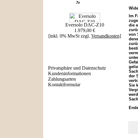
Neue Produkte
Wide
Im F
zuge
Eversolo DAC-Z10
die 
zurü
1.979,00 €
von 
[inkl. 0% MwSt zzgl.
Versandkosten
]
dere
zurü
best
verm
Informationen
unte
Gefa
geli
Privatsphäre und Datenschutz
Sach
Kundeninformationen
der 
Zahlungsarten
vert
Kontaktformular
Sie 
Verp
werd
Sach
Häufig gesucht
Ende
Zu den Favoriten