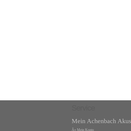
Service
Mein Achenbach Akus
Â»
Mein Konto