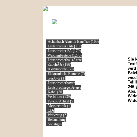
KONTAKT
MEIN KONTO
Achenbach Akustik Baus?tze
(109)
Lautsprecher Hifi
(117)
Wider
Lautsprecher PA
(170)
Weichenbauteile
(1275)
Sie 
LautsprecherbausÃ¤tze
Text
ZubehÃ¶r
(186)
wird
Aktivmodule
(39)
Bele
Elektronische Bauteile
(7)
wied
GerÃ¤te
(1)
Teil
Lautsprecherboxen
246 
LautsprechergehÃ¤use
Abs.
Kabel
(30)
Wide
Verbinder
(139)
Wider
19-Zoll Artikel
(5)
Messtechnik
(1)
CDs
Werkzeug
(2)
Beleuchtung
Sonstiges