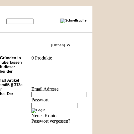
Warenkorb
[Öffnen]
0 Produkte
 Gründen in
f überlassen
t dieser
bei der
Login
mäß Artikel
gemäß § 312e
Email Adresse
r
he. Der
Passwort
Neues Konto
Passwort vergessen?