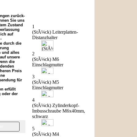
Top of the Shop
ungen zurück-
nnen Sie uns
rtem Zustand
1
berlassung
(StÃ¼ck) Leiterplatten-
ich auf
Distanzhalter
-
ne durch die
erung
 und alles
2
 auf unsere
(StÃ¼ck) M6
wenn die
Einschlagmutter
endenden
heren Preis
ine
3
ksendung für
(StÃ¼ck) M5
Einschlagmutter
 erfüllt
g oder der
4
(StÃ¼ck) Zylinderkopf-
Imbusschraube M6x40mm,
schwarz
er
5
(StÃ¼ck) M4