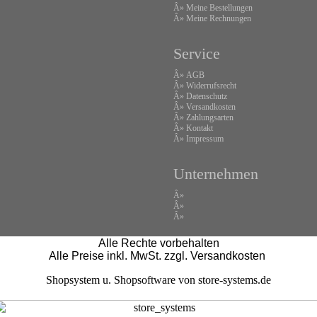
Â»
Meine Bestellungen
Â»
Meine Rechnungen
Service
Â»
AGB
Â»
Widerrufsrecht
Â»
Datenschutz
Â»
Versandkosten
Â»
Zahlungsarten
Â»
Kontakt
Â»
Impressum
Unternehmen
Â»
Â»
Â»
Alle Rechte vorbehalten
Alle Preise inkl. MwSt. zzgl. Versandkosten
Shopsystem u. Shopsoftware
von store-systems.de