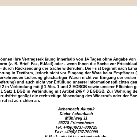
IMPRESSUM
MEIN WARENKORB
ZUR KASSE
rufsrecht
können Ihre Vertragserklärung innerhalb von 14 Tagen ohne Angabe von
form (z. B. Brief, Fax, E-Mail) oder - wenn Ihnen die Sache vor Fristablau
 - durch Rücksendung der Sache widerrufen. Die Frist beginnt nach Erhal
hrung in Textform, jedoch nicht vor Eingang der Ware beim Empfänger (
erkehrenden Lieferung gleichartiger Waren nicht vor Eingang der ersten
lieferung) und auch nicht vor Erfüllung unserer Informationspflichten ge
§ 2 in Verbindung mit § 1 Abs. 1 und 2 EGBGB sowie unserer Pflichten 
 1 Satz 1 BGB in Verbindung mit Artikel 246 § 3 EGBGB. Zur Wahrung de
rrufsfrist genügt die rechtzeitige Absendung des Widerrufs oder der Sac
ruf ist zu richten an:
Achenbach Akustik
Dieter Achenbach
Mühlweg 11
55278 Friesenheim
Tel: +49(0)6737-809729
Fax: +49(0)6737-760090
E-Mail: info @ lsv-achenbach.de