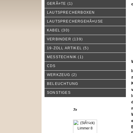
GERÃ¤TE
(1)
o
LAUTSPRECHERBOXEN
LAUTSPRECHERGEHÃ¤USE
KABEL
(30)
VERBINDER
(139)
19-ZOLL ARTIKEL
(5)
MESSTECHNIK
(1)
CDS
WERKZEUG
(2)
K
BELEUCHTUNG
SONSTIGES
l
d
m
Neue Produkte
e