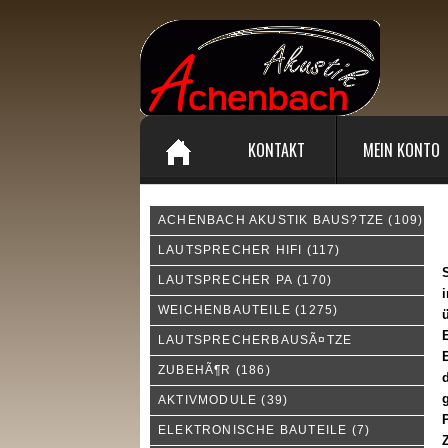
KONTAKT
MEIN KONTO
ACHENBACH AKUSTIK BAUS?TZE
(109)
W
LAUTSPRECHER HIFI
(117)
LAUTSPRECHER PA
(170)
i
WEICHENBAUTEILE
(1275)
ü
E
LAUTSPRECHERBAUSÃ¤TZE
E
ZUBEHÃ¶R
(186)
d
AKTIVMODULE
(39)
P
ELEKTRONISCHE BAUTEILE
(7)
Z