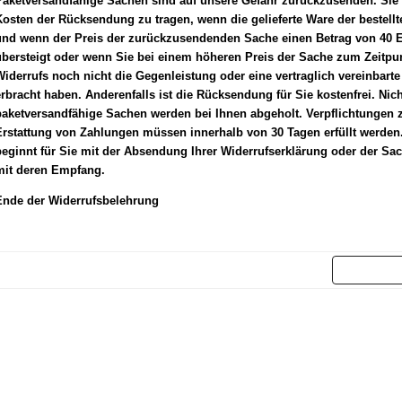
Paketversandfähige Sachen sind auf unsere Gefahr zurückzusenden. Sie
Kosten der Rücksendung zu tragen, wenn die gelieferte Wa
re der bestell
und wenn der Preis der zurückzusendenden Sache einen Betrag von 40 E
übersteigt oder wenn Sie bei einem höheren Preis der Sache zum Zeitpu
iderrufs noch nicht die Gegenleistung oder eine vertraglich vereinbarte
rbracht haben. Anderenfalls ist die Rücksendung für Sie kostenfrei. Nich
paketversandfähige Sachen werden bei Ihnen abgeholt. Verpflichtungen 
rstattung von Zahlungen müssen innerhalb von 30 Tagen erfüllt werden. 
eginnt für Sie mit der Absendung Ihrer Widerrufserklärung oder der Sac
mit deren Empfang.
Ende der Widerrufsbelehrung
Weit