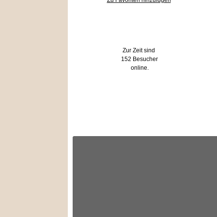
Zu Favoriten hinzufügen
Wer ist online?
Zur Zeit sind
152 Besucher
online.