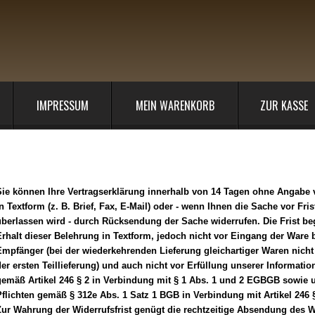
IMPRESSUM
MEIN WARENKORB
ZUR KASSE
iderrufsrecht
Sie können Ihre Vertragserklärung innerhalb von 14 Tagen ohne Angabe
n Textform (z. B. Brief, Fax, E-Mail) oder - wenn Ihnen die Sache vor Fris
berlassen wird - durch Rücksendung der Sache widerrufen. Die Frist be
rhalt dieser Belehrung in Textform, jedoch nicht vor Eingang der Ware 
mpfänger (bei der wiederkehrenden Lieferung gleichartiger Waren nicht
er ersten Teillieferung) und auch nicht vor Erfüllung unserer Informatio
gemäß Artikel 246 § 2 in Verbindung mit § 1 Abs. 1 und 2 EGBGB sowie 
flichten gemäß § 312e Abs. 1 Satz 1 BGB in Verbindung mit Artikel 246
ur Wahrung der Widerrufsfrist genügt die rechtzeitige Absendung des W