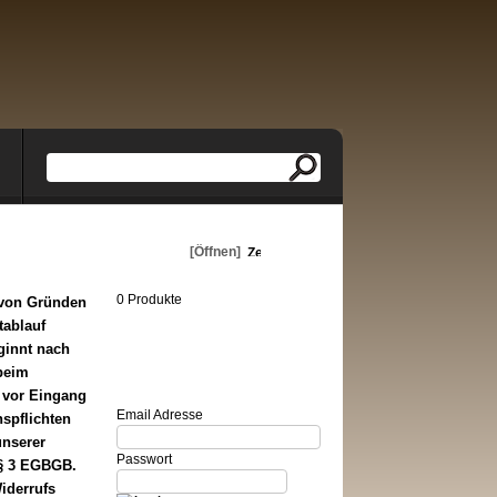
Warenkorb
[Öffnen]
0 Produkte
 von Gründen
tablauf
ginnt nach
Login
beim
 vor Eingang
Email Adresse
nspflichten
unserer
Passwort
 § 3 EGBGB.
iderrufs