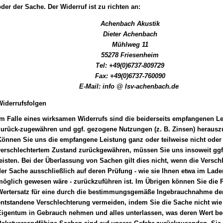
der der Sache. Der Widerruf ist zu richten an:
Achenbach Akustik
Dieter Achenbach
Mühlweg 11
55278 Friesenheim
Tel: +49(0)6737-809729
Fax: +49(0)6737-760090
E-Mail: info @ lsv-achenbach.de
Widerrufsfolgen
Im Falle eines wirksamen Widerrufs sind die beiderseits empfangenen L
zurück-zugewähren und ggf. gezogene Nutzungen (z. B. Zinsen) herausz
önnen Sie uns die empfangene Leistung ganz oder teilweise nicht oder 
verschlechtertem Zustand zurückgewähren, müssen Sie uns insoweit ggf
eisten. Bei der Überlassung von Sachen gilt dies nicht, wenn die Versch
er Sache ausschließlich auf deren Prüfung - wie sie Ihnen etwa im Lade
öglich gewesen wäre - zurückzuführen ist. Im Übrigen können Sie die P
Wertersatz für eine durch die bestimmungsgemäße Ingebrauchnahme de
ntstandene Verschlechterung vermeiden, indem Sie die Sache nicht wie 
Eigentum in Gebrauch nehmen und alles unterlassen, was deren Wert bee