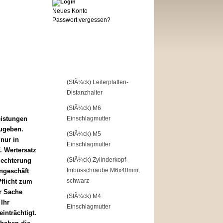
Neues Konto
Passwort vergessen?
Top of the Shop
1
(StÃ¼ck) Leiterplatten-
Distanzhalter
2
(StÃ¼ck) M6
eistungen
Einschlagmutter
ugeben.
3
(StÃ¼ck) M5
nur in
Einschlagmutter
. Wertersatz
4
(StÃ¼ck) Zylinderkopf-
lechterung
Imbusschraube M6x40mm,
ngeschäft
schwarz
flicht zum
r Sache
5
(StÃ¼ck) M4
Ihr
Einschlagmutter
inträchtigt.