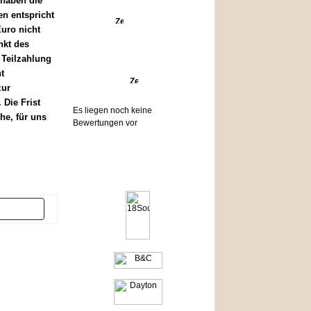
 haben die
ten entspricht
Angebote
uro nicht
nkt des
 Teilzahlung
t
Bewertungen
zur
Die Frist
Es liegen noch keine
he, für uns
Bewertungen vor
Hersteller
er