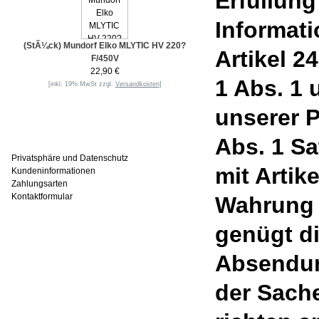
Erfüllung
Informat
(StÃ¼ck) Mundorf Elko MLYTIC HV 220?
Artikel 2
F/450V
22,90 €
1 Abs. 1
[inkl. 19% MwSt zzgl.
Versandkosten
]
unserer P
Informationen
Abs. 1 S
Privatsphäre und Datenschutz
mit Artik
Kundeninformationen
Zahlungsarten
Kontaktformular
Wahrung d
genügt di
Häufig gesucht
Absendun
der Sache
Zu den Favoriten