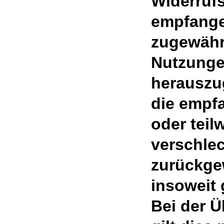
Widerrufs
empfange
zugewähr
Nutzungen
herauszu
die empf
oder teil
verschle
zurückge
insoweit 
Bei der 