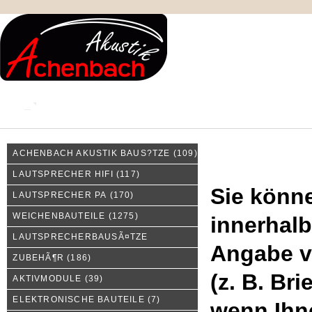
KONTAKT
MEIN KONTO
IMPRESSUM
ACHENBACH AKUSTIK BAUS?TZE
(109)
Widerrufsrecht
LAUTSPRECHER HIFI
(117)
Sie könne
LAUTSPRECHER PA
(170)
WEICHENBAUTEILE
(1275)
innerhal
LAUTSPRECHERBAUSÃ¤TZE
Angabe v
ZUBEHÃ¶R
(186)
(z. B. Bri
AKTIVMODULE
(39)
ELEKTRONISCHE BAUTEILE
(7)
wenn Ihn