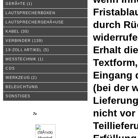
GERÃ¤TE
(1)
Fristabla
LAUTSPRECHERBOXEN
durch Rü
LAUTSPRECHERGEHÃ¤USE
KABEL
(30)
widerrufe
VERBINDER
(139)
Erhalt di
19-ZOLL ARTIKEL
(5)
MESSTECHNIK
(1)
Textform,
CDS
Eingang 
WERKZEUG
(2)
(bei der
BELEUCHTUNG
SONSTIGES
Lieferung
nicht vor
Neue Produkte
Teilliefe