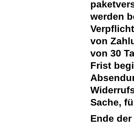
paketver
werden be
Verpflich
von Zahl
von 30 Ta
Frist begi
Absendun
Widerrufs
Sache, fü
Ende der