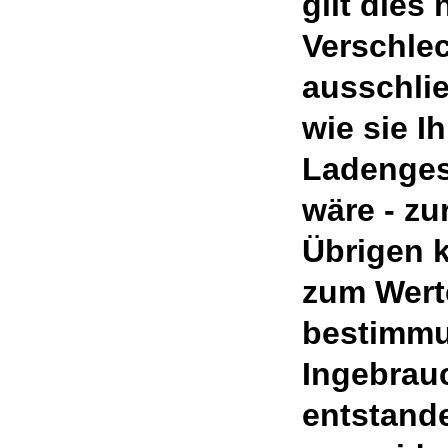
gilt dies
Verschle
ausschlie
wie sie I
Ladenges
wäre - zu
Übrigen k
zum Werte
bestimm
Ingebrau
entstand