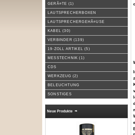
GERÃ¤TE
(1)
o
LAUTSPRECHERBOXEN
LAUTSPRECHERGEHÃ¤USE
KABEL
(30)
VERBINDER
(139)
19-ZOLL ARTIKEL
(5)
MESSTECHNIK
(1)
CDS
WERKZEUG
(2)
K
BELEUCHTUNG
SONSTIGES
l
d
m
Neue Produkte
e