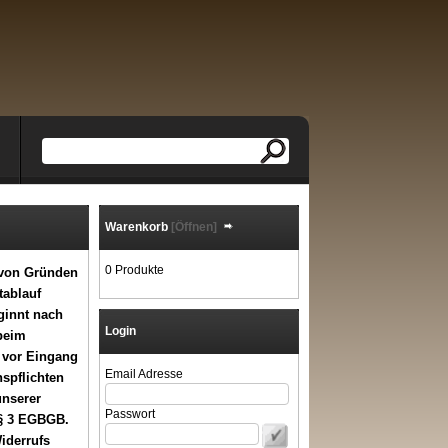
Warenkorb
[Öffnen]
0 Produkte
 von Gründen
tablauf
ginnt nach
Login
beim
 vor Eingang
Email Adresse
nspflichten
unserer
Passwort
 § 3 EGBGB.
iderrufs