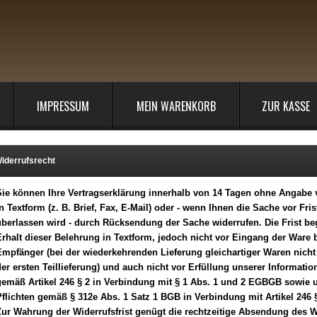
IMPRESSUM
MEIN WARENKORB
ZUR KASSE
iderrufsrecht
Sie können Ihre Vertragserklärung innerhalb von 14 Tagen ohne Angabe
n Textform (z. B. Brief, Fax, E-Mail) oder - wenn Ihnen die Sache vor Fris
berlassen wird - durch Rücksendung der Sache widerrufen. Die Frist be
rhalt dieser Belehrung in Textform, jedoch nicht vor Eingang der Ware 
mpfänger (bei der wiederkehrenden Lieferung gleichartiger Waren nicht
er ersten Teillieferung) und auch nicht vor Erfüllung unserer Informatio
gemäß Artikel 246 § 2 in Verbindung mit § 1 Abs. 1 und 2 EGBGB sowie 
flichten gemäß § 312e Abs. 1 Satz 1 BGB in Verbindung mit Artikel 246
ur Wahrung der Widerrufsfrist genügt die rechtzeitige Absendung des W