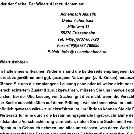
der der Sache. Der Widerruf ist zu richten an:
Achenbach Akustik
Dieter Achenbach
Mühlweg 11
55278 Friesenheim
Tel: +49(0)6737-809729
Fax: +49(0)6737-760090
E-Mail: info @ lsv-achenbach.de
Widerrufsfolgen
Im Falle eines wirksamen Widerrufs sind die beiderseits empfangenen L
zurück-zugewähren und ggf. gezogene Nutzungen (z. B. Zinsen) herausz
önnen Sie uns die empfangene Leistung ganz oder teilweise nicht oder 
verschlechtertem Zustand zurückgewähren, müssen Sie uns insoweit ggf
eisten. Bei der Überlassung von Sachen gilt dies nicht, wenn die Versch
er Sache ausschließlich auf deren Prüfung - wie sie Ihnen etwa im Lade
öglich gewesen wäre - zurückzuführen ist. Im Übrigen können Sie die P
Wertersatz für eine durch die bestimmungsgemäße Ingebrauchnahme de
ntstandene Verschlechterung vermeiden, indem Sie die Sache nicht wie 
Eigentum in Gebrauch nehmen und alles unterlassen, was deren Wert bee