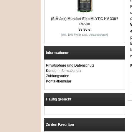
(StÃ¼ck) Mundorf Elko MLYTIC HV 330?
F/450V
W
39,90 €
e
[inkl. 19% MwSt zzgl.
Versandkosten
]
E
b
Informationen
Privatsphäre und Datenschutz
Kundeninformationen
Zahlungsarten
Kontaktformular
Häufig gesucht
Zu den Favoriten