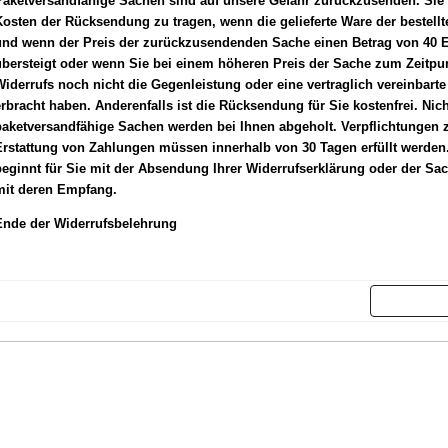
Paketversandfähige Sachen sind auf unsere Gefahr zurückzusenden. Sie
Kosten der Rücksendung zu tragen, wenn die gelieferte Wa
re der bestell
und wenn der Preis der zurückzusendenden Sache einen Betrag von 40 E
übersteigt oder wenn Sie bei einem höheren Preis der Sache zum Zeitpu
iderrufs noch nicht die Gegenleistung oder eine vertraglich vereinbarte
rbracht haben. Anderenfalls ist die Rücksendung für Sie kostenfrei. Nich
paketversandfähige Sachen werden bei Ihnen abgeholt. Verpflichtungen 
rstattung von Zahlungen müssen innerhalb von 30 Tagen erfüllt werden. 
eginnt für Sie mit der Absendung Ihrer Widerrufserklärung oder der Sac
mit deren Empfang.
Ende der Widerrufsbelehrung
Weit