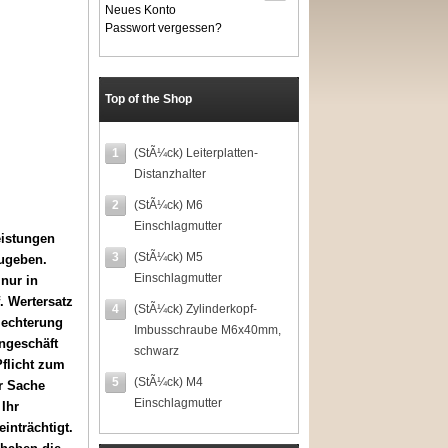
Neues Konto
Passwort vergessen?
Top of the Shop
1
(StÃ¼ck) Leiterplatten-
Distanzhalter
2
(StÃ¼ck) M6
Einschlagmutter
eistungen
3
(StÃ¼ck) M5
ugeben.
Einschlagmutter
nur in
. Wertersatz
4
(StÃ¼ck) Zylinderkopf-
lechterung
Imbusschraube M6x40mm,
ngeschäft
schwarz
flicht zum
5
(StÃ¼ck) M4
r Sache
Einschlagmutter
Ihr
inträchtigt.