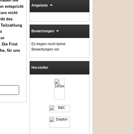
 haben die
Angebote
ten entspricht
uro nicht
nkt des
 Teilzahlung
Bewertungen
t
zur
Die Frist
Es liegen noch keine
Bewertungen vor
he, für uns
Hersteller
er