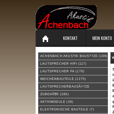
KONTAKT
MEIN KONTO
ACHENBACH AKUSTIK BAUS?TZE
(109)
W
LAUTSPRECHER HIFI
(117)
LAUTSPRECHER PA
(170)
i
WEICHENBAUTEILE
(1275)
ü
E
LAUTSPRECHERBAUSÃ¤TZE
E
ZUBEHÃ¶R
(186)
d
AKTIVMODULE
(39)
P
ELEKTRONISCHE BAUTEILE
(7)
Z