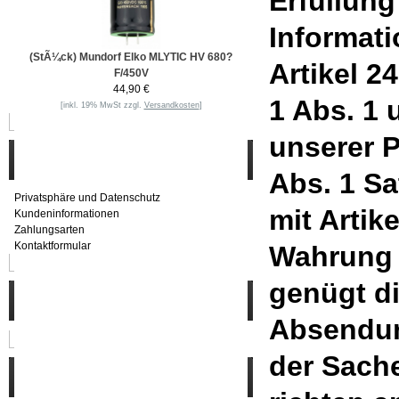
Erfüllung
Informat
(StÃ¼ck) Mundorf Elko MLYTIC HV 680?
Artikel 2
F/450V
44,90 €
1 Abs. 1
[inkl. 19% MwSt zzgl.
Versandkosten
]
unserer P
Informationen
Abs. 1 S
Privatsphäre und Datenschutz
mit Artik
Kundeninformationen
Zahlungsarten
Kontaktformular
Wahrung d
genügt di
Häufig gesucht
Absendun
der Sache
Zu den Favoriten