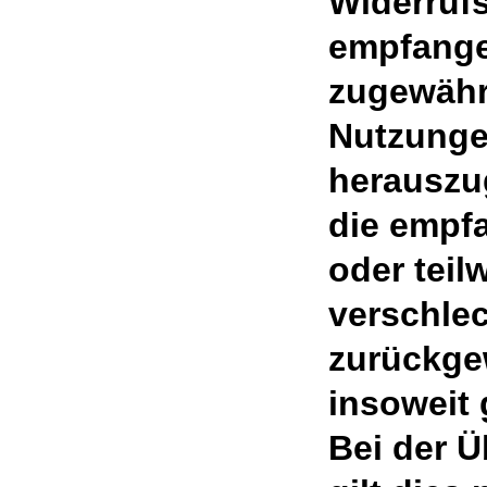
Widerrufs
empfange
zugewähr
Nutzungen
herauszu
die empf
oder teil
verschle
zurückge
insoweit 
Bei der 