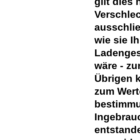
gilt dies
Verschle
ausschlie
wie sie I
Ladenges
wäre - zu
Übrigen k
zum Werte
bestimm
Ingebrau
entstand