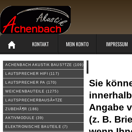
KONTAKT
MEIN KONTO
IMPRESSUM
ACHENBACH AKUSTIK BAUS?TZE
(109)
Widerrufsrecht
LAUTSPRECHER HIFI
(117)
Sie könne
LAUTSPRECHER PA
(170)
WEICHENBAUTEILE
(1275)
innerhal
LAUTSPRECHERBAUSÃ¤TZE
Angabe v
ZUBEHÃ¶R
(186)
(z. B. Bri
AKTIVMODULE
(39)
ELEKTRONISCHE BAUTEILE
(7)
wenn Ihn