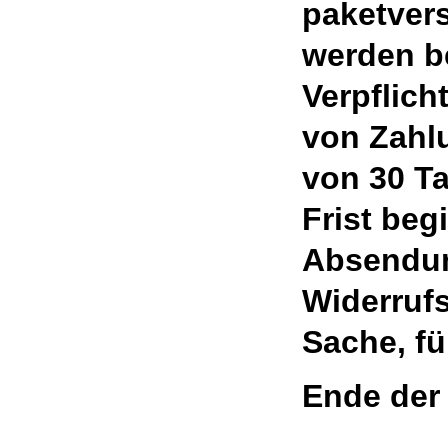
paketver
werden be
Verpflich
von Zahl
von 30 Ta
Frist begi
Absendun
Widerrufs
Sache, fü
Ende der