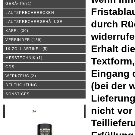
GERÃ¤TE
(1)
Fristabla
LAUTSPRECHERBOXEN
durch Rü
LAUTSPRECHERGEHÃ¤USE
KABEL
(30)
widerrufe
VERBINDER
(139)
Erhalt di
19-ZOLL ARTIKEL
(5)
MESSTECHNIK
(1)
Textform,
CDS
Eingang 
WERKZEUG
(2)
(bei der
BELEUCHTUNG
SONSTIGES
Lieferung
nicht vor
Neue Produkte
Teilliefe