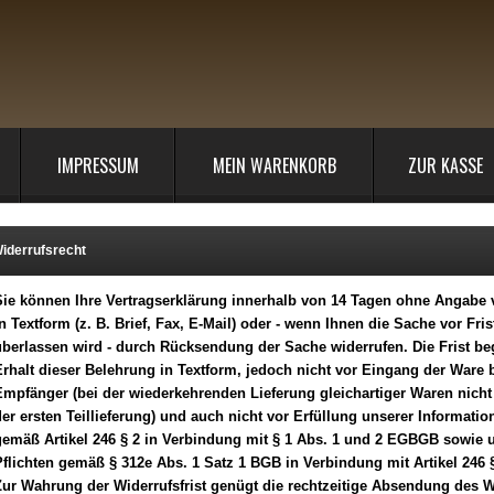
IMPRESSUM
MEIN WARENKORB
ZUR KASSE
iderrufsrecht
Sie können Ihre Vertragserklärung innerhalb von 14 Tagen ohne Angabe
n Textform (z. B. Brief, Fax, E-Mail) oder - wenn Ihnen die Sache vor Fris
berlassen wird - durch Rücksendung der Sache widerrufen. Die Frist be
rhalt dieser Belehrung in Textform, jedoch nicht vor Eingang der Ware 
mpfänger (bei der wiederkehrenden Lieferung gleichartiger Waren nicht
er ersten Teillieferung) und auch nicht vor Erfüllung unserer Informatio
gemäß Artikel 246 § 2 in Verbindung mit § 1 Abs. 1 und 2 EGBGB sowie 
flichten gemäß § 312e Abs. 1 Satz 1 BGB in Verbindung mit Artikel 246
ur Wahrung der Widerrufsfrist genügt die rechtzeitige Absendung des W