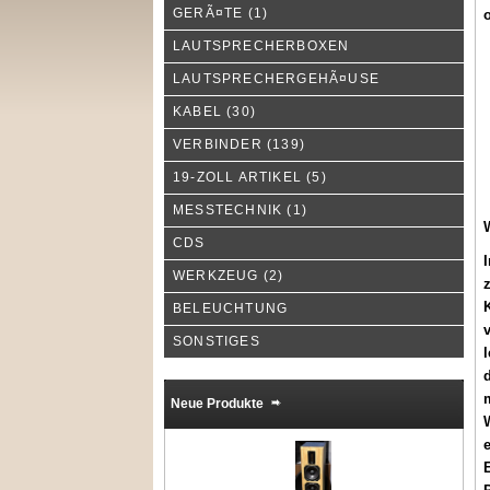
GERÃ¤TE
(1)
o
LAUTSPRECHERBOXEN
LAUTSPRECHERGEHÃ¤USE
KABEL
(30)
VERBINDER
(139)
19-ZOLL ARTIKEL
(5)
MESSTECHNIK
(1)
CDS
WERKZEUG
(2)
K
BELEUCHTUNG
SONSTIGES
l
d
m
Neue Produkte
e