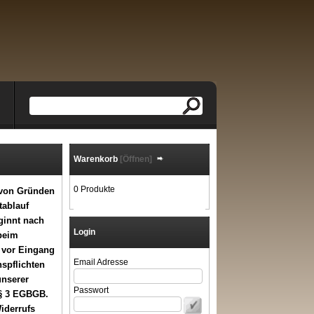
Warenkorb
[Öffnen]
0 Produkte
 von Gründen
tablauf
ginnt nach
Login
beim
 vor Eingang
Email Adresse
nspflichten
unserer
Passwort
 § 3 EGBGB.
iderrufs