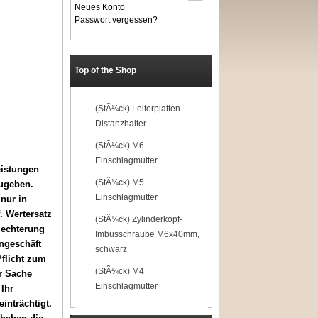
Neues Konto
Passwort vergessen?
Top of the Shop
1
(StÃ¼ck) Leiterplatten-
Distanzhalter
2
(StÃ¼ck) M6
Einschlagmutter
eistungen
3
(StÃ¼ck) M5
ugeben.
Einschlagmutter
nur in
. Wertersatz
4
(StÃ¼ck) Zylinderkopf-
lechterung
Imbusschraube M6x40mm,
ngeschäft
schwarz
flicht zum
5
(StÃ¼ck) M4
r Sache
Einschlagmutter
Ihr
inträchtigt.