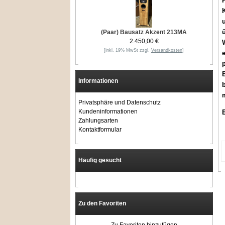
(Paar) Bausatz Akzent 213MA
2.450,00 €
W
[inkl. 19% MwSt zzgl.
Versandkosten
]
e
E
Informationen
b
Privatsphäre und Datenschutz
Kundeninformationen
Zahlungsarten
Kontaktformular
Häufig gesucht
Zu den Favoriten