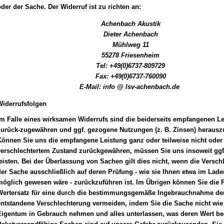
der der Sache. Der Widerruf ist zu richten an:
Achenbach Akustik
Dieter Achenbach
Mühlweg 11
55278 Friesenheim
Tel: +49(0)6737-809729
Fax: +49(0)6737-760090
E-Mail: info @ lsv-achenbach.de
Widerrufsfolgen
Im Falle eines wirksamen Widerrufs sind die beiderseits empfangenen L
zurück-zugewähren und ggf. gezogene Nutzungen (z. B. Zinsen) herausz
önnen Sie uns die empfangene Leistung ganz oder teilweise nicht oder 
verschlechtertem Zustand zurückgewähren, müssen Sie uns insoweit ggf
eisten. Bei der Überlassung von Sachen gilt dies nicht, wenn die Versch
er Sache ausschließlich auf deren Prüfung - wie sie Ihnen etwa im Lade
öglich gewesen wäre - zurückzuführen ist. Im Übrigen können Sie die P
Wertersatz für eine durch die bestimmungsgemäße Ingebrauchnahme de
ntstandene Verschlechterung vermeiden, indem Sie die Sache nicht wie 
Eigentum in Gebrauch nehmen und alles unterlassen, was deren Wert bee