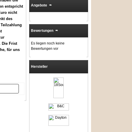
 haben die
Angebote
ten entspricht
uro nicht
nkt des
 Teilzahlung
Bewertungen
t
zur
Die Frist
Es liegen noch keine
Bewertungen vor
he, für uns
Hersteller
er