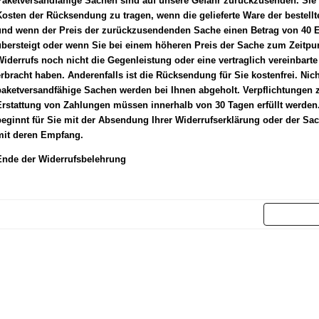
Paketversandfähige Sachen sind auf unsere Gefahr zurückzusenden. Sie
Kosten der Rücksendung zu tragen, wenn die gelieferte Wa
re der bestell
und wenn der Preis der zurückzusendenden Sache einen Betrag von 40 E
übersteigt oder wenn Sie bei einem höheren Preis der Sache zum Zeitpu
iderrufs noch nicht die Gegenleistung oder eine vertraglich vereinbarte
rbracht haben. Anderenfalls ist die Rücksendung für Sie kostenfrei. Nich
paketversandfähige Sachen werden bei Ihnen abgeholt. Verpflichtungen 
rstattung von Zahlungen müssen innerhalb von 30 Tagen erfüllt werden. 
eginnt für Sie mit der Absendung Ihrer Widerrufserklärung oder der Sac
mit deren Empfang.
Ende der Widerrufsbelehrung
Weit