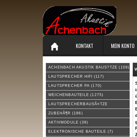
KONTAKT
MEIN KONTO
ACHENBACH AKUSTIK BAUS?TZE
(109)
W
LAUTSPRECHER HIFI
(117)
LAUTSPRECHER PA
(170)
i
WEICHENBAUTEILE
(1275)
ü
E
LAUTSPRECHERBAUSÃ¤TZE
E
ZUBEHÃ¶R
(186)
d
AKTIVMODULE
(39)
P
ELEKTRONISCHE BAUTEILE
(7)
Z