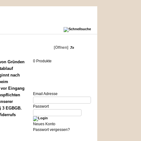
Warenkorb
[Öffnen]
0 Produkte
 von Gründen
tablauf
ginnt nach
Login
beim
 vor Eingang
Email Adresse
nspflichten
unserer
Passwort
 § 3 EGBGB.
iderrufs
Neues Konto
Passwort vergessen?