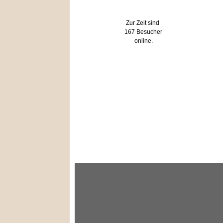
Wer ist online?
Zur Zeit sind
167 Besucher
online.