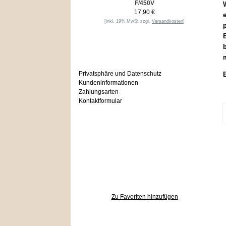
F/450V
W
17,90 €
e
[inkl. 19% MwSt zzgl.
Versandkosten
]
E
b
Informationen
Privatsphäre und Datenschutz
Kundeninformationen
Zahlungsarten
Kontaktformular
Häufig gesucht
Zu den Favoriten
Zu Favoriten hinzufügen