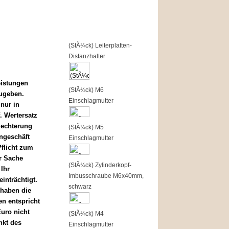
Top of the Shop
1
(StÃ¼ck) Leiterplatten-
Distanzhalter
eistungen
2
(StÃ¼ck) M6
ugeben.
Einschlagmutter
nur in
. Wertersatz
lechterung
3
(StÃ¼ck) M5
ngeschäft
Einschlagmutter
flicht zum
r Sache
4
(StÃ¼ck) Zylinderkopf-
Ihr
Imbusschraube M6x40mm,
inträchtigt.
schwarz
 haben die
ten entspricht
uro nicht
5
(StÃ¼ck) M4
nkt des
Einschlagmutter