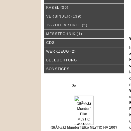
KABEL
(30)
VERBINDER
(139)
19-ZOLL ARTIKEL
(5)
MESSTECHNIK
(1)
CDS
WERKZEUG
(2)
K
BELEUCHTUNG
SONSTIGES
l
d
m
Neue Produkte
e
(StÃ¼ck) Mundorf Elko MLYTIC HV 100?