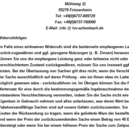
Mühlweg 11
55278 Friesenheim
Tel: +49(0)6737-809729
Fax: +49(0)6737-760090
E-Mail: info @ lsv-achenbach.de
Widerrufsfolgen
Im Falle eines wirksamen Widerrufs sind die beiderseits empfangenen L
zurück-zugewähren und ggf. gezogene Nutzungen (z. B. Zinsen) herausz
önnen Sie uns die empfangene Leistung ganz oder teilweise nicht oder 
verschlechtertem Zustand zurückgewähren, müssen Sie uns insoweit ggf
eisten. Bei der Überlassung von Sachen gilt dies nicht, wenn die Versch
er Sache ausschließlich auf deren Prüfung - wie sie Ihnen etwa im Lade
öglich gewesen wäre - zurückzuführen ist. Im Übrigen können Sie die P
Wertersatz für eine durch die bestimmungsgemäße Ingebrauchnahme de
ntstandene Verschlechterung vermeiden, indem Sie die Sache nicht wie 
Eigentum in Gebrauch nehmen und alles unterlassen, was deren Wert bee
Paketversandfähige Sachen sind auf unsere Gefahr zurückzusenden. Sie
Kosten der Rücksendung zu tragen, wenn die gelieferte Wa
re der bestell
und wenn der Preis der zurückzusendenden Sache einen Betrag von 40 E
übersteigt oder wenn Sie bei einem höheren Preis der Sache zum Zeitpu