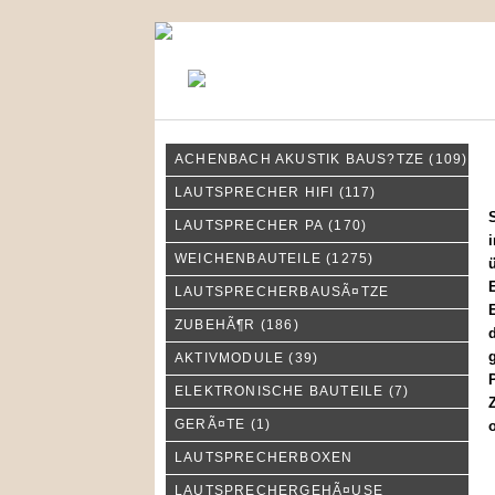
KONTAKT
MEIN KONTO
ACHENBACH AKUSTIK BAUS?TZE
(109)
W
LAUTSPRECHER HIFI
(117)
LAUTSPRECHER PA
(170)
i
WEICHENBAUTEILE
(1275)
ü
E
LAUTSPRECHERBAUSÃ¤TZE
E
ZUBEHÃ¶R
(186)
d
AKTIVMODULE
(39)
P
ELEKTRONISCHE BAUTEILE
(7)
Z
GERÃ¤TE
(1)
o
LAUTSPRECHERBOXEN
LAUTSPRECHERGEHÃ¤USE