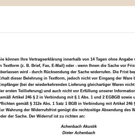
IMPRESSUM
MEIN WARENKORB
ZUR KASSE
iderrufsrecht
Sie können Ihre Vertragserklärung innerhalb von 14 Tagen ohne Angabe
n Textform (z. B. Brief, Fax, E-Mail) oder - wenn Ihnen die Sache vor Fris
berlassen wird - durch Rücksendung der Sache widerrufen. Die Frist be
rhalt dieser Belehrung in Textform, jedoch nicht vor Eingang der Ware 
mpfänger (bei der wiederkehrenden Lieferung gleichartiger Waren nicht
er ersten Teillieferung) und auch nicht vor Erfüllung unserer Informatio
gemäß Artikel 246 § 2 in Verbindung mit § 1 Abs. 1 und 2 EGBGB sowie 
flichten gemäß § 312e Abs. 1 Satz 1 BGB in Verbindung mit Artikel 246
ur Wahrung der Widerrufsfrist genügt die rechtzeitige Absendung des W
der der Sache. Der Widerruf ist zu richten an:
Achenbach Akustik
Dieter Achenbach