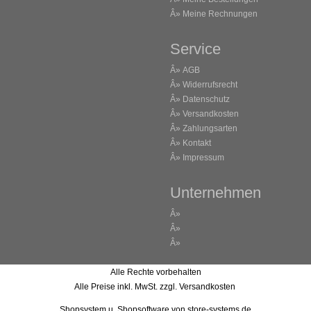
Â»
Meine Rechnungen
Service
Â»
AGB
Â»
Widerrufsrecht
Â»
Datenschutz
Â»
Versandkosten
Â»
Zahlungsarten
Â»
Kontakt
Â»
Impressum
Unternehmen
Â»
Â»
Â»
Alle Rechte vorbehalten
Alle Preise inkl. MwSt. zzgl. Versandkosten
Shopsystem u. Shopsoftware
von store-systems.de