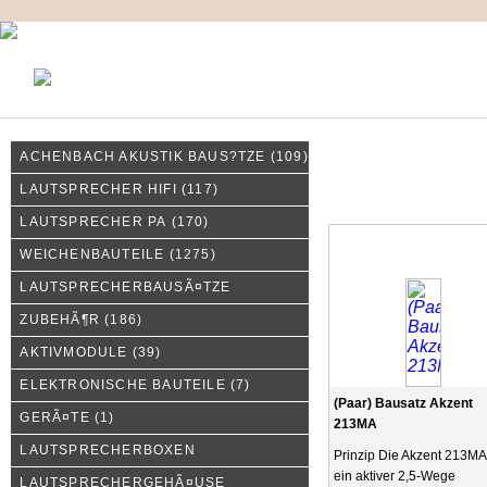
KONTAKT
MEIN KONTO
IMPRESSUM
ACHENBACH AKUSTIK BAUS?TZE
(109)
Neue Produkte
LAUTSPRECHER HIFI
(117)
LAUTSPRECHER PA
(170)
WEICHENBAUTEILE
(1275)
LAUTSPRECHERBAUSÃ¤TZE
ZUBEHÃ¶R
(186)
AKTIVMODULE
(39)
ELEKTRONISCHE BAUTEILE
(7)
(Paar) Bausatz Akzent
GERÃ¤TE
(1)
213MA
LAUTSPRECHERBOXEN
Prinzip Die Akzent 213MA 
ein aktiver 2,5-Wege
LAUTSPRECHERGEHÃ¤USE