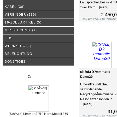
Lautsprecher, bestückt mit
KABEL
(30)
zwei 13cm ...
[mehr]
2.450,0
VERBINDER
(139)
[inkl. 19% MwSt zzgl.
Versandk
19-ZOLL ARTIKEL
(5)
MESSTECHNIK
(1)
CDS
WERKZEUG
(2)
BELEUCHTUNG
SONSTIGES
(St?ck) D?mmmatte
Neue Produkte
Damp30
Umweltfreundliche,
selbstklebende
RecyclingdÃ¤mmmatte. Z
Resonanzabsobtion in
...
[mehr]
31,0
(StÃ¼ck) Limmer 8"/1"-Horn Modell 870
[inkl. 19% MwSt zzgl.
Versandk