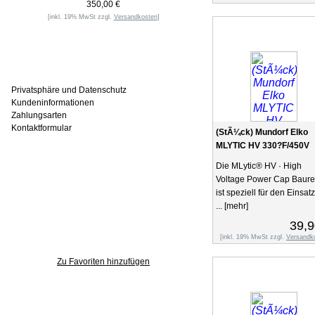
350,00 €
[inkl. 19% MwSt zzgl.
Versandkosten
]
Informationen
Privatsphäre und Datenschutz
Kundeninformationen
Zahlungsarten
Kontaktformular
(StÃ¼ck) Mundorf Elko
MLYTIC HV 330?F/450V
Die MLytic® HV · High
Häufig gesucht
Voltage Power Cap Baure
ist speziell für den Einsatz
...
[mehr]
39,9
Zu den Favoriten
[inkl. 19% MwSt zzgl.
Versandk
Zu Favoriten hinzufügen
Wer ist online?