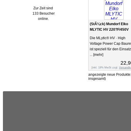
Zur Zeit sind
133 Besucher
online.
(StÃ¼ck) Mundorf Elko
MLYTIC HV 220?F/450V
Die MLytic® HV · High
Voltage Power Cap Baure
ist speziell für den Einsatz
...
[mehr]
22,9
[inkl. 19% MwSt zzgl.
Versandk
angezeigte neue Produkte
insgesamt)