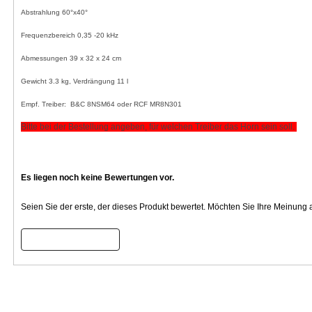
Abstrahlung 60°x40°
Frequenzbereich 0,35 -20 kHz
Abmessungen 39 x 32 x 24 cm
Gewicht 3.3 kg, Verdrängung 11 l
Empf. Treiber: B&C 8NSM64 oder RCF MR8N301
Bitte bei der Bestellung angeben, für welchen Treiber das Horn sein soll.
Es liegen noch keine Bewertungen vor.
Seien Sie der erste, der dieses Produkt bewertet. Möchten Sie Ihre Meinung
Bewertung schreiben