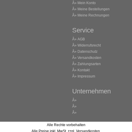
Â»
Mein Konto
Â»
Meine Bestellungen
Â»
Meine Rechnungen
Service
Â»
AGB
Â»
Widerrufsrecht
Â»
Datenschutz
Â»
Versandkosten
Â»
Zahlungsarten
Â»
Kontakt
Â»
Impressum
Unternehmen
Â»
Â»
Â»
Alle Rechte vorbehalten
Alle Preise inkl. MwSt. zzgl. Versandkosten