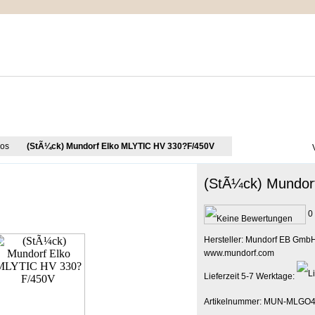
IMPRESSUM
MEIN WARENKORB
ZUR KASSE
kos
(StÃ¼ck) Mundorf Elko MLYTIC HV 330?F/450V
(StÃ¼ck) Mundor
0 
Hersteller: Mundorf EB GmbH
www.mundorf.com
Lieferzeit 5-7 Werktage:
Artikelnummer: MUN-MLGO4