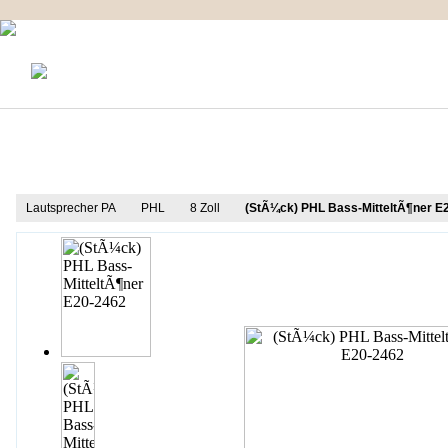
KONTAKT
MEIN KONTO
IMPRESSUM
Produkt Informationen
Lautsprecher PA
PHL
8 Zoll
(StÃ¼ck) PHL Bass-MitteltÃ¶ner E