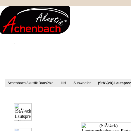
KONTAKT
MEIN KONTO
IMPRESSUM
Produkt Informationen
Achenbach Akustik Baus?tze
Hifi
Subwoofer
(StÃ¼ck) Lautsprec