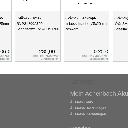
f-
(StÃ¼ck) Hypex
(StÃ¼ck) Senkkopf-
(StÃ¼ck)
x25mm,
SMPS1200A700
Imbusschraube M5x20mm,
fÃ¼r S
Schaltnetzteil fÃ¼r UcD700
schwarz
Schaltnet
,06 €
235,00 €
0,25 €
wSt zzgl.
[inkl. 19% MwSt zzgl.
[inkl. 19% MwSt zzgl.
dkosten
]
Versandkosten
]
Versandkosten
]
Service
Mein Achenbach Aku
Â»
Mein Konto
Â»
Meine Bestellungen
Â»
Meine Rechnungen