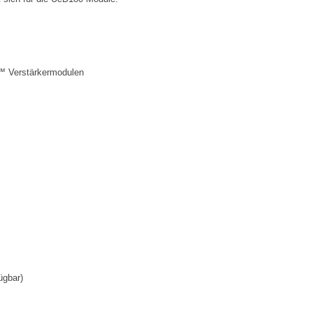
™ Verstärkermodulen
ügbar)