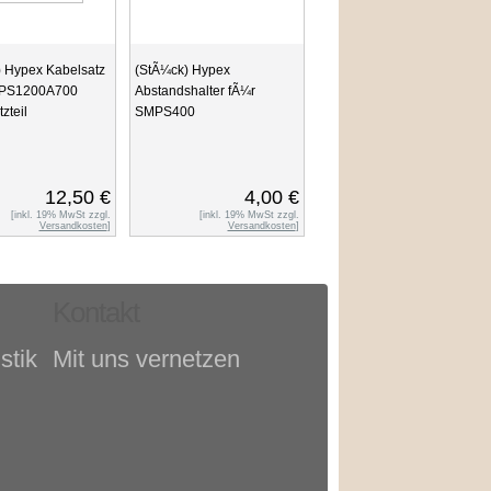
 Hypex Kabelsatz
(StÃ¼ck) Hypex
MPS1200A700
Abstandshalter fÃ¼r
zteil
SMPS400
12,50 €
4,00 €
[inkl. 19% MwSt zzgl.
[inkl. 19% MwSt zzgl.
Versandkosten
]
Versandkosten
]
Kontakt
stik
Mit uns vernetzen