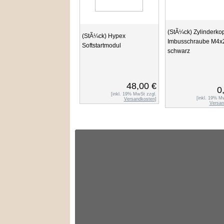
(StÃ¼ck) Zylinderkop
(StÃ¼ck) Hypex
Imbusschraube M4
Softstartmodul
schwarz
48,00 €
0
[inkl. 19% MwSt zzgl.
[inkl. 19% M
Versandkosten
]
Versan