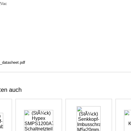
2Vac
_datasheet.pdf
ten auch