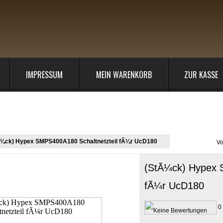
IMPRESSUM
MEIN WARENKORB
ZUR KASSE
Ã¼ck) Hypex SMPS400A180 Schaltnetzteil fÃ¼r UcD180
(StÃ¼ck) Hypex 
fÃ¼r UcD180
0 