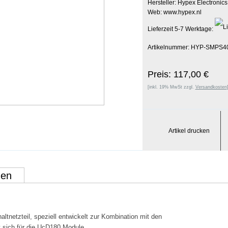
Hersteller: Hypex Electronic
Web: www.hypex.nl
Lieferzeit 5-7 Werktage:
Artikelnummer: HYP-SMPS4
Preis: 117,00 €
[inkl. 19% MwSt zzgl.
Versandkosten
Artikel drucken
gen
tnetzteil, speziell entwickelt zur Kombination mit den
 sich für die UcD180 Module.