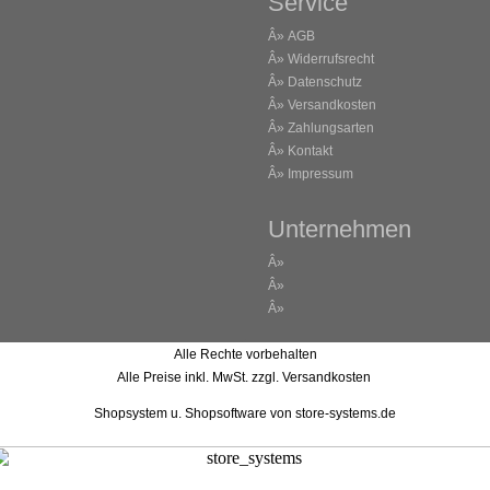
Service
Â»
AGB
Â»
Widerrufsrecht
Â»
Datenschutz
Â»
Versandkosten
Â»
Zahlungsarten
Â»
Kontakt
Â»
Impressum
Unternehmen
Â»
Â»
Â»
Alle Rechte vorbehalten
Alle Preise inkl. MwSt. zzgl. Versandkosten
Shopsystem u. Shopsoftware
von store-systems.de