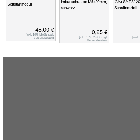
Imbusschraube M5x20mm,
fÃ¼r SMPS12
Softstartmodul
schwarz
Schaltnetzteil
48,00 €
0,25 €
[inkl. 19% MwSt zzgl.
[inkl. 19% MwSt zzgl.
[inkl
Versandkosten
]
Versandkosten
]