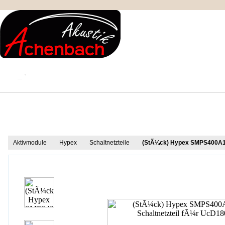
KONTAKT
MEIN KONTO
IMPRESSUM
Produkt Informationen
Aktivmodule
Hypex
Schaltnetzteile
(StÃ¼ck) Hypex SMPS400A18