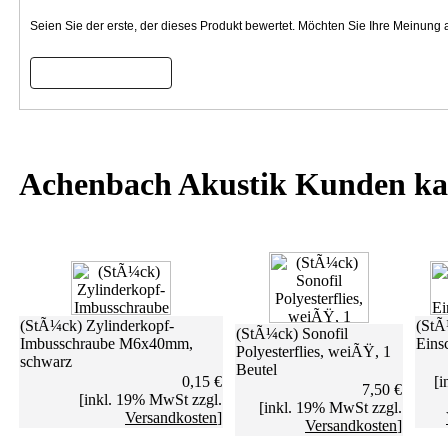
Seien Sie der erste, der dieses Produkt bewertet. Möchten Sie Ihre Meinung
Bewertung schreiben
Achenbach Akustik Kunden ka
(StÃ¼ck) Zylinderkopf-
(StÃ
(StÃ¼ck) Sonofil
Imbusschraube M6x40mm,
Eins
Polyesterflies, weiÃŸ, 1
schwarz
Beutel
0,15 €
[
7,50 €
[inkl. 19% MwSt zzgl.
[inkl. 19% MwSt zzgl.
Versandkosten
]
Versandkosten
]