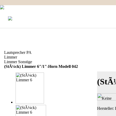
KONTAKT
MEIN KONTO
IMPRESSUM
Produkt Informationen
Lautsprecher PA
Limmer
Limmer Sonstige
(StÃ¼ck) Limmer 6"/1"-Horn Modell 042
(StÃ
Hersteller