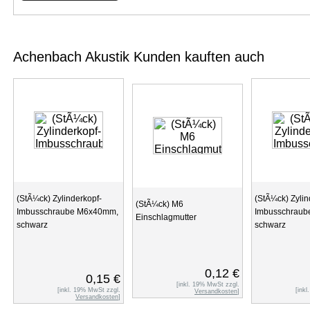
Achenbach Akustik Kunden kauften auch
(StÃ¼ck) Zylinderkopf-
(StÃ¼ck) Zylin
(StÃ¼ck) M6
Imbusschraube M6x40mm,
Imbusschrau
Einschlagmutter
schwarz
schwarz
0,12 €
0,15 €
[inkl. 19% MwSt zzgl.
[inkl. 19% MwSt zzgl.
[ink
Versandkosten
]
Versandkosten
]