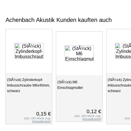
Achenbach Akustik Kunden kauften auch
(StÃ¼ck) Zylinderkopf-
(StÃ¼ck) Zylin
(StÃ¼ck) M6
Imbusschraube M6x40mm,
Imbusschrau
Einschlagmutter
schwarz
schwarz
0,12 €
0,15 €
[inkl. 19% MwSt zzgl.
[inkl. 19% MwSt zzgl.
[ink
Versandkosten
]
Versandkosten
]