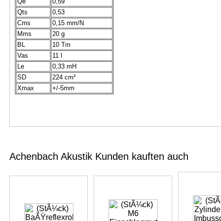
Qe
0,59
Qts
0,53
Cms
0,15 mm/N
Mms
20 g
BL
10 Tm
Vas
11 l
Le
0,33 mH
SD
224 cm²
Xmax
+/-5mm
Achenbach Akustik Kunden kauften auch