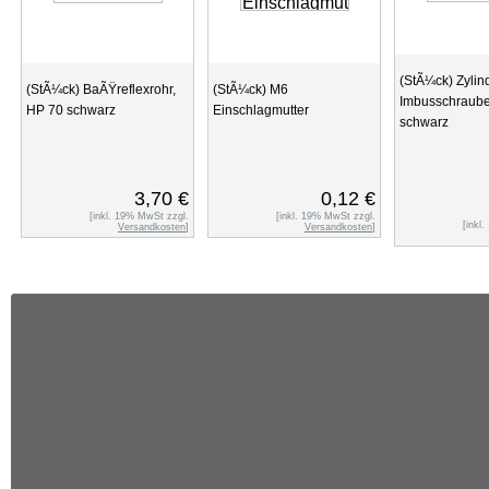
(StÃ¼ck) Zylin
(StÃ¼ck) BaÃŸreflexrohr,
(StÃ¼ck) M6
Imbusschraub
HP 70 schwarz
Einschlagmutter
schwarz
3,70 €
0,12 €
[inkl. 19% MwSt zzgl.
[inkl. 19% MwSt zzgl.
[inkl
Versandkosten
]
Versandkosten
]