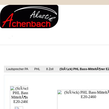
KONTAKT
MEIN KONTO
IMPRESSUM
Produkt Informationen
Lautsprecher PA
PHL
8 Zoll
(StÃ¼ck) PHL Bass-MitteltÃ¶ner E