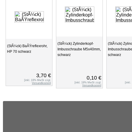
(StÃ¼ck) Zylinderkopf-
(StÃ¼ck) Zylin
(StÃ¼ck) BaÃŸreflexrohr,
Imbusschraube M5x40mm,
Imbusschraub
HP 70 schwarz
schwarz
schwarz
3,70 €
0,10 €
[inkl. 19% MwSt zzgl.
[inkl. 19% MwSt zzgl.
[inkl
Versandkosten
]
Versandkosten
]