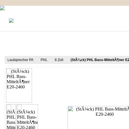
KONTAKT
MEIN KONTO
IMPRESSUM
Produkt Informationen
Lautsprecher PA
PHL
8 Zoll
(StÃ¼ck) PHL Bass-MitteltÃ¶ner E