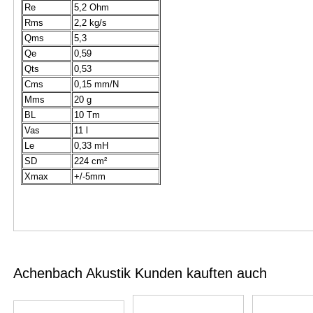
Re
5,2 Ohm
Rms
2,2 kg/s
Qms
5,3
Qe
0,59
Qts
0,53
Cms
0,15 mm/N
Mms
20 g
BL
10 Tm
Vas
11 l
Le
0,33 mH
SD
224 cm²
Xmax
+/-5mm
Achenbach Akustik Kunden kauften auch