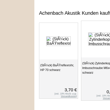
Achenbach Akustik Kunden kauf
(StÃ¼ck) Zylinderkop
(StÃ¼ck) BaÃŸreflexrohr,
Imbusschraube M6
HP 70 schwarz
schwarz
3,70 €
0
[inkl. 19% MwSt zzgl.
[inkl. 19% M
Versandkosten
]
Versan