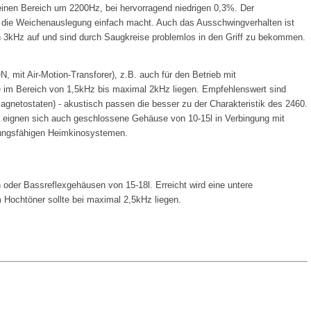
 kleinen Bereich um 2200Hz, bei hervorragend niedrigen 0,3%. Der
s die Weichenauslegung einfach macht. Auch das Ausschwingverhalten ist
on 3kHz auf und sind durch Saugkreise problemlos in den Griff zu bekommen.
, mit Air-Motion-Transforer), z.B. auch für den Betrieb mit
e im Bereich von 1,5kHz bis maximal 2kHz liegen. Empfehlenswert sind
netostaten) - akustisch passen die besser zu der Charakteristik des 2460.
 eignen sich auch geschlossene Gehäuse von 10-15l in Verbingung mit
tungsfähigen Heimkinosystemen.
oder Bassreflexgehäusen von 15-18l. Erreicht wird eine untere
Hochtöner sollte bei maximal 2,5kHz liegen.