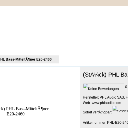
IMPRESSUM
MEIN WARENKORB
ZUR KASSE
HL Bass-MitteltÃ¶ner E20-2460
(StÃ¼ck) PHL Bas
0 
Hersteller: PHL Audio SAS, F
Web: www.phlaudio.com
Sofort verfÃ¼gbar:
Artikelnummer: PHL-E20-24