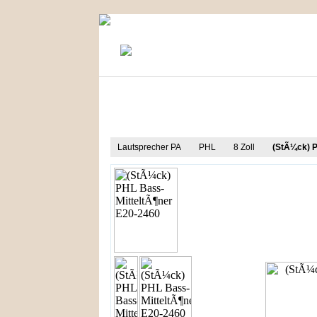
KONTAKT
MEIN KONTO
Produkt Informationen
Lautsprecher PA
PHL
8 Zoll
(StÃ¼ck) P