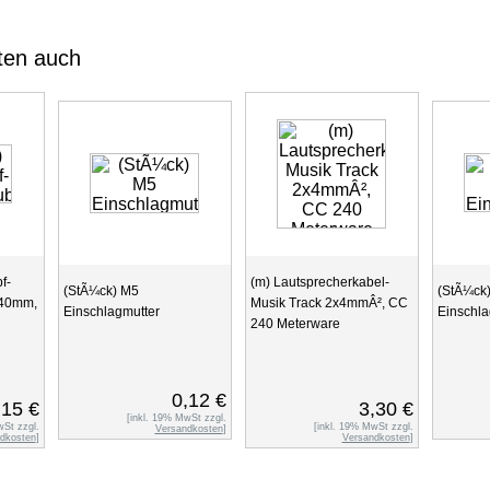
ten auch
f-
(m) Lautsprecherkabel-
(StÃ¼ck) M5
(StÃ¼ck
x40mm,
Musik Track 2x4mmÂ², CC
Einschlagmutter
Einschla
240 Meterware
0,12 €
,15 €
3,30 €
[inkl. 19% MwSt zzgl.
wSt zzgl.
[inkl. 19% MwSt zzgl.
Versandkosten
]
dkosten
]
Versandkosten
]