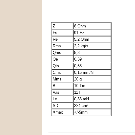
Z
8 Ohm
Fs
91 Hz
Re
5,2 Ohm
Rms
2,2 kg/s
Qms
5,3
Qe
0,59
Qts
0,53
Cms
0,15 mm/N
Mms
20 g
BL
10 Tm
Vas
11 l
Le
0,33 mH
SD
224 cm²
Xmax
+/-5mm