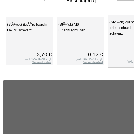
(StÃ¼ck) Zylin
(StÃ¼ck) BaÃŸreflexrohr,
(StÃ¼ck) M6
Imbusschraub
HP 70 schwarz
Einschlagmutter
schwarz
3,70 €
0,12 €
[inkl. 19% MwSt zzgl.
[inkl. 19% MwSt zzgl.
[inkl
Versandkosten
]
Versandkosten
]