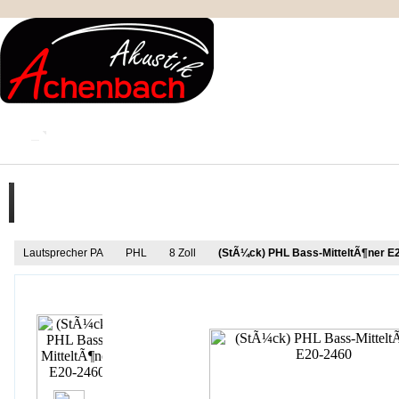
KONTAKT
MEIN KONTO
IMPRESSUM
Produkt Informationen
Lautsprecher PA
PHL
8 Zoll
(StÃ¼ck) PHL Bass-MitteltÃ¶ner E