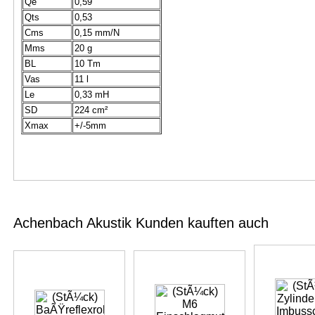
Qe
0,59
Qts
0,53
Cms
0,15 mm/N
Mms
20 g
BL
10 Tm
Vas
11 l
Le
0,33 mH
SD
224 cm²
Xmax
+/-5mm
Achenbach Akustik Kunden kauften auch