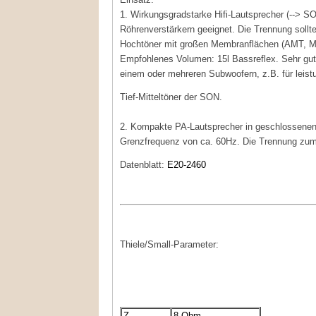
1. Wirkungsgradstarke Hifi-Lautsprecher (--> SON
Röhrenverstärkern geeignet. Die Trennung sollt
Hochtöner mit großen Membranflächen (AMT, Mag
Empfohlenes Volumen: 15l Bassreflex. Sehr gut
einem oder mehreren Subwoofern, z.B. für leis
Tief-Mitteltöner der SON.
2. Kompakte PA-Lautsprecher in geschlossenen 
Grenzfrequenz von ca. 60Hz. Die Trennung zum 
Datenblatt:
E20-2460
Thiele/Small-Parameter:
Z
8 Ohm