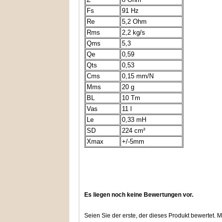
Fs
91 Hz
Re
5,2 Ohm
Rms
2,2 kg/s
Qms
5,3
Qe
0,59
Qts
0,53
Cms
0,15 mm/N
Mms
20 g
BL
10 Tm
Vas
11 l
Le
0,33 mH
SD
224 cm²
Xmax
+/-5mm
Es liegen noch keine Bewertungen vor.
Seien Sie der erste, der dieses Produkt bewertet.