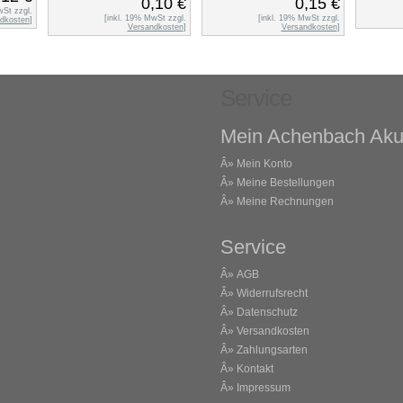
0,10 €
0,15 €
wSt zzgl.
[inkl. 19% MwSt zzgl.
[inkl. 19% MwSt zzgl.
dkosten
]
Versandkosten
]
Versandkosten
]
Service
Mein Achenbach Aku
Â»
Mein Konto
Â»
Meine Bestellungen
Â»
Meine Rechnungen
Service
Â»
AGB
Â»
Widerrufsrecht
Â»
Datenschutz
Â»
Versandkosten
Â»
Zahlungsarten
Â»
Kontakt
Â»
Impressum