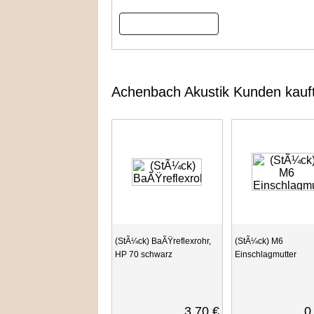
Bewertung schreiben
Achenbach Akustik Kunden kauf
(StÃ¼ck) BaÃŸreflexrohr,
(StÃ¼ck) M6
HP 70 schwarz
Einschlagmutter
3,70 €
0