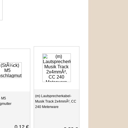
(m) Lautsprecherkabel-
) M5
Musik Track 2x4mmÂ², CC
gmutter
240 Meterware
0,12 €