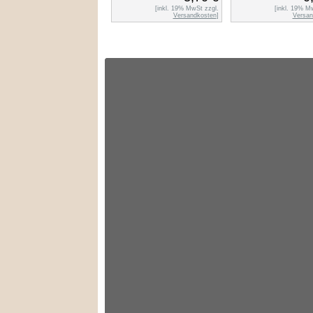
[inkl. 19% MwSt zzgl.
[inkl. 19% M
Versandkosten
]
Versan