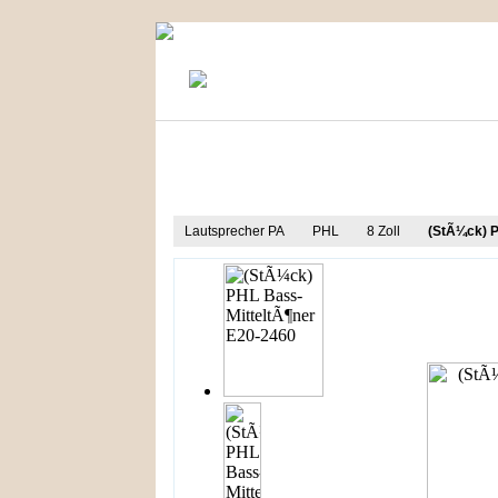
KONTAKT
MEIN KONTO
Produkt Informationen
Lautsprecher PA
PHL
8 Zoll
(StÃ¼ck) P