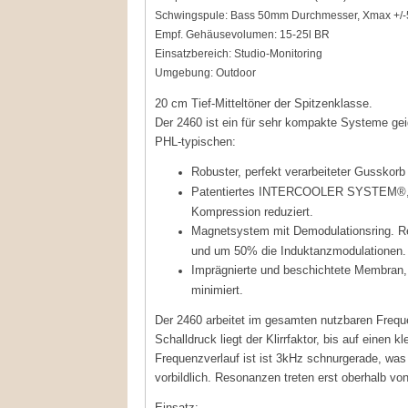
Schwingspule: Bass 50mm Durchmesser, Xmax +/
Empf. Gehäusevolumen: 15-25l BR
Einsatzbereich: Studio-Monitoring
Umgebung: Outdoor
20 cm Tief-Mitteltöner der Spitzenklasse.
Der 2460 ist ein für sehr kompakte Systeme geig
PHL-typischen:
Robuster, perfekt verarbeiteter Gusskorb
Patentiertes INTERCOOLER SYSTEM®, wel
Kompression reduziert.
Magnetsystem mit Demodulationsring. Re
und um 50% die Induktanzmodulationen.
Imprägnierte und beschichtete Membran, 
minimiert.
Der 2460 arbeitet im gesamten nutzbaren Frequ
Schalldruck liegt der Klirrfaktor, bis auf einen
Frequenzverlauf ist ist 3kHz schnurgerade, wa
vorbildlich. Resonanzen treten erst oberhalb v
Einsatz: