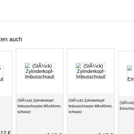
ten auch
(StÃ¼ck) Zylinderkopf-
(StÃ¼ck) Zylinderkopf-
(StÃ¼ck
Imbusschraube M5x40mm,
Imbusschraube M6x40mm,
Einschla
schwarz
schwarz
,12 €