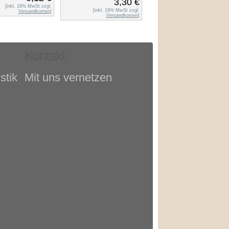
3,30 €
[inkl. 19% MwSt zzgl.
[inkl. 19% MwSt zzgl.
Versandkosten
]
Versandkosten
]
Kontakt
stik
Mit uns vernetzen