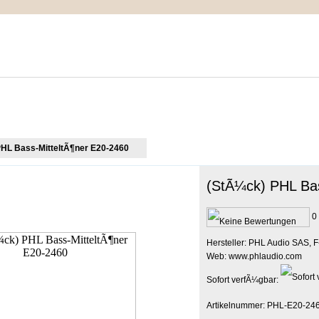
IMPRESSUM
MEIN WARENKORB
ZUR KASSE
HL Bass-MitteltÃ¶ner E20-2460
(StÃ¼ck) PHL Bas
0 
Hersteller: PHL Audio SAS, F
Web: www.phlaudio.com
Sofort verfÃ¼gbar:
Artikelnummer: PHL-E20-24