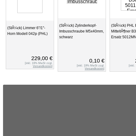
(StÃ¼ck) Zylinderkopf-
(StÃ¼ck) PHL 
(StÃ¼ck) Limmer 6"/1"-
Imbusschraube M5x40mm,
MitteltÃ¶ner B
Horn Modell 042p (PHL)
schwarz
Ersatz 5012M
229,00 €
0,10 €
[inkl. 19% MwSt zzgl.
[inkl. 19% MwSt zzgl.
[inkl
Versandkosten
]
Versandkosten
]