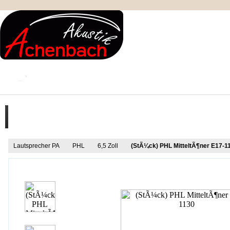
KONTAKT
MEIN KONTO
IMPRESSUM
Produkt Informationen
Lautsprecher PA
PHL
6,5 Zoll
(StÃ¼ck) PHL MitteltÃ¶ner E17-1