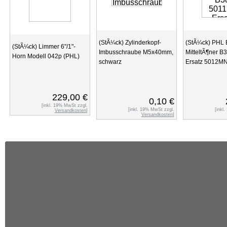
(StÃ¼ck) Zylinderkopf-
(StÃ¼ck) PHL 
(StÃ¼ck) Limmer 6"/1"-
Imbusschraube M5x40mm,
MitteltÃ¶ner B
Horn Modell 042p (PHL)
schwarz
Ersatz 5012M
229,00 €
0,10 €
[inkl. 19% MwSt zzgl.
[inkl. 19% MwSt zzgl.
[inkl
Versandkosten
]
Versandkosten
]