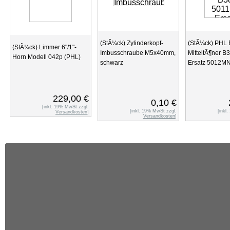
(StÃ¼ck) Zylinderkopf-
(StÃ¼ck) PHL 
(StÃ¼ck) Limmer 6"/1"-
Imbusschraube M5x40mm,
MitteltÃ¶ner B
Horn Modell 042p (PHL)
schwarz
Ersatz 5012M
229,00 €
0,10 €
[inkl. 19% MwSt zzgl.
[inkl. 19% MwSt zzgl.
[inkl
Versandkosten
]
Versandkosten
]