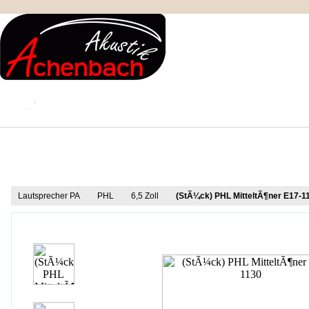
KONTAKT
MEIN KONTO
IMPRESSUM
Produkt Informationen
Lautsprecher PA
PHL
6,5 Zoll
(StÃ¼ck) PHL MitteltÃ¶ner E17-1