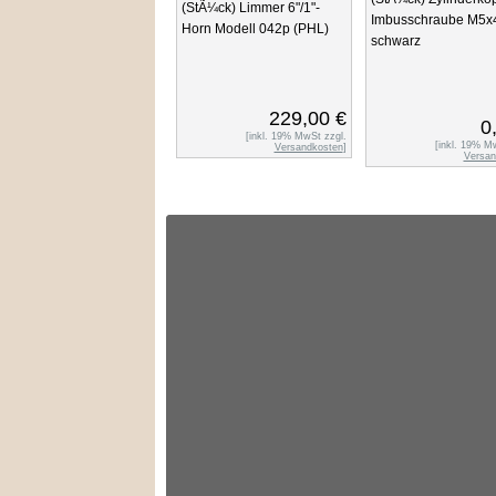
(StÃ¼ck) Limmer 6"/1"-
Imbusschraube M5
Horn Modell 042p (PHL)
schwarz
229,00 €
0
[inkl. 19% MwSt zzgl.
[inkl. 19% M
Versandkosten
]
Versan