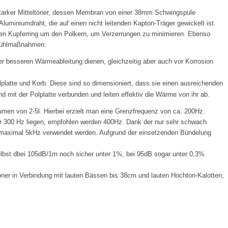
dstarker Mitteltöner, dessen Membran von einer 38mm Schwingspule
luminiumdraht, die auf einen nicht leitenden Kapton-Träger gewickelt ist.
nen Kupferring um den Polkern, um Verzerrungen zu minimieren. Ebenso
 Kühlmaßnahmen:
er besseren Wärmeableitung dienen, gleichzeitig aber auch vor Korrosion
platte und Korb. Diese sind so dimensioniert, dass sie einen ausreichenden
d mit der Polplatte verbunden und leiten effektiv die Wärme von ihr ab.
en von 2-5l. Hierbei erzielt man eine Grenzfrequenz von ca. 200Hz.
er 300 Hz liegen, empfohlen werden 400Hz. Dank der nur sehr schwach
maximal 5kHz verwendet werden. Aufgrund der einsetzenden Bündelung
elbst dbei 105dB/1m noch sicher unter 1%, bei 95dB sogar unter 0,3%.
töner in Verbindung mit lauten Bässen bis 38cm und lauten Hochton-Kalotten,