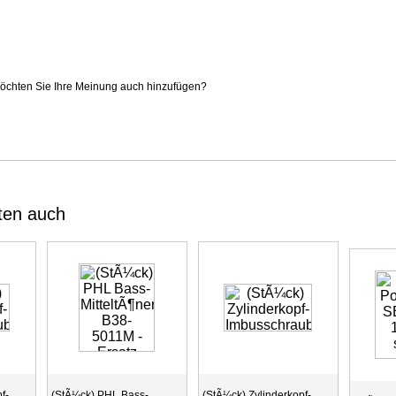
 Möchten Sie Ihre Meinung auch hinzufügen?
ten auch
f-
(StÃ¼ck) PHL Bass-
(StÃ¼ck) Zylinderkopf-