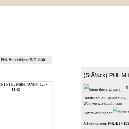
IMPRESSUM
MEIN WARENKORB
ZUR KASSE
 PHL MitteltÃ¶ner E17-1130
(StÃ¼ck) PHL Mit
0 
Hersteller: PHL Audio SAS, F
Web: www.phlaudio.com
Sofort verfÃ¼gbar:
Artikelnummer: PHL-E17-11