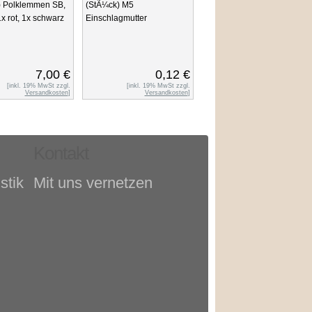
) Polklemmen SB,
(StÃ¼ck) M5
x rot, 1x schwarz
Einschlagmutter
7,00 €
0,12 €
[inkl. 19% MwSt zzgl.
[inkl. 19% MwSt zzgl.
Versandkosten
]
Versandkosten
]
Kontakt
stik
Mit uns vernetzen