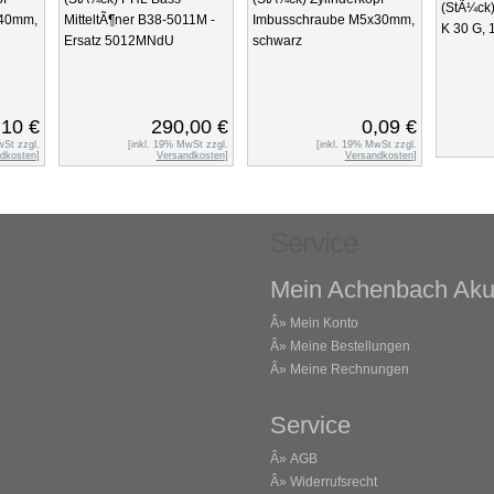
(StÃ¼ck
x40mm,
MitteltÃ¶ner B38-5011M -
Imbusschraube M5x30mm,
K 30 G, 1
Ersatz 5012MNdU
schwarz
,10 €
290,00 €
0,09 €
wSt zzgl.
[inkl. 19% MwSt zzgl.
[inkl. 19% MwSt zzgl.
dkosten
]
Versandkosten
]
Versandkosten
]
Service
Mein Achenbach Aku
Â»
Mein Konto
Â»
Meine Bestellungen
Â»
Meine Rechnungen
Service
Â»
AGB
Â»
Widerrufsrecht