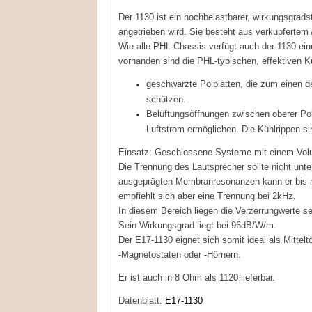
Der 1130 ist ein hochbelastbarer, wirkungsgra
angetrieben wird. Sie besteht aus verkupfertem A
Wie alle PHL Chassis verfügt auch der 1130 ei
vorhanden sind die PHL-typischen, effektiven
geschwärzte Polplatten, die zum einen d
schützen.
Belüftungsöffnungen zwischen oberer Pol
Luftstrom ermöglichen. Die Kühlrippen sin
Einsatz: Geschlossene Systeme mit einem Volum
Die Trennung des Lautsprecher sollte nicht unt
ausgeprägten Membranresonanzen kann er bis 
empfiehlt sich aber eine Trennung bei 2kHz.
In diesem Bereich liegen die Verzerrungwerte s
Sein Wirkungsgrad liegt bei 96dB/W/m.
Der E17-1130 eignet sich somit ideal als Mittel
-Magnetostaten oder -Hörnern.
Er ist auch in 8 Ohm als 1120 lieferbar.
Datenblatt:
E17-1130