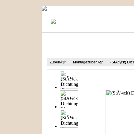
KONTAKT
MEIN KONTO
Produkt Informationen
ZubehÃ¶r
MontagezubehÃ¶r
(StÃ¼ck) Dic