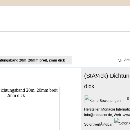
IMPRESSUM
MEIN WARENKORB
ZUR KASSE
Art
htungsband 20m, 20mm breit, 2mm dick
(StÃ¼ck) Dichtu
dick
0 
Hersteller: Monacor Interna
info@monacor.de, Web: www
Sofort verfÃ¼gbar: