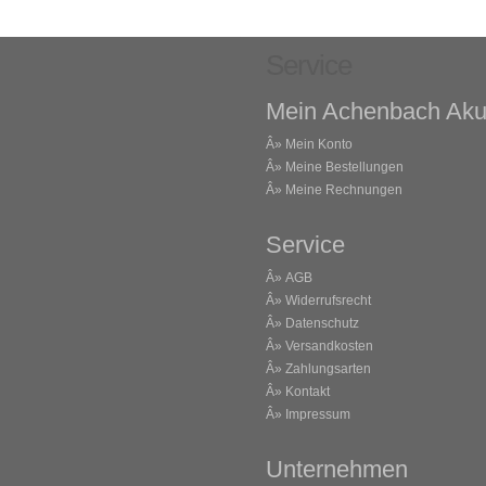
Service
Mein Achenbach Aku
Â»
Mein Konto
Â»
Meine Bestellungen
Â»
Meine Rechnungen
Service
Â»
AGB
Â»
Widerrufsrecht
Â»
Datenschutz
Â»
Versandkosten
Â»
Zahlungsarten
Â»
Kontakt
Â»
Impressum
Unternehmen