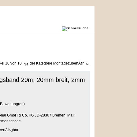
ikel 10 von 10
der Kategorie
MontagezubehÃ¶r
ngsband 20m, 20mm breit, 2mm
Bewertung(en)
tional GmbH & Co. KG , D-28307 Bremen, Mail:
.monacor.de