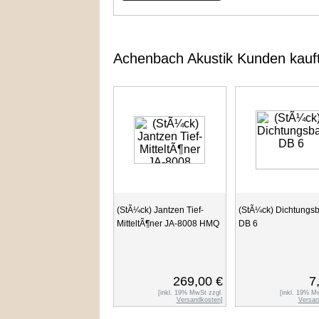
Achenbach Akustik Kunden kauf
(StÃ¼ck) Jantzen Tief-
(StÃ¼ck) Dichtungs
MitteltÃ¶ner JA-8008 HMQ
DB 6
269,00 €
7
[inkl. 19% MwSt zzgl.
[inkl. 19% M
Versandkosten
]
Versan