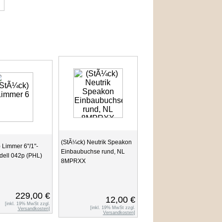
(StÃ¼ck) Neutrik Speakon
 Limmer 6"/1"-
Einbaubuchse rund, NL
ell 042p (PHL)
8MPRXX
229,00 €
12,00 €
[inkl. 19% MwSt zzgl.
[inkl. 19% MwSt zzgl.
Versandkosten
]
Versandkosten
]