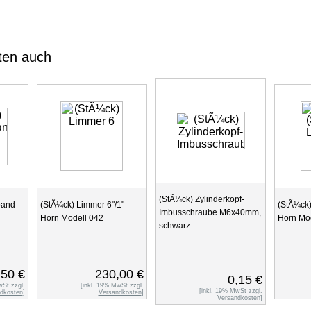
ten auch
(StÃ¼ck) Zylinderkopf-
band
(StÃ¼ck) Limmer 6"/1"-
(StÃ¼ck)
Imbusschraube M6x40mm,
Horn Modell 042
Horn Mod
schwarz
,50 €
230,00 €
0,15 €
wSt zzgl.
[inkl. 19% MwSt zzgl.
[inkl. 19% MwSt zzgl.
dkosten
]
Versandkosten
]
Versandkosten
]