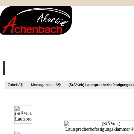
KONTAKT
MEIN KONTO
IMPRESSUM
Produkt Informationen
ZubehÃ¶r
MontagezubehÃ¶r
(StÃ¼ck) Lautsprecherbefestigungsk