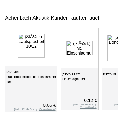
Achenbach Akustik Kunden kauften auch
(StÃ¼ck)
(StÃ¼ck) M5
(StÃ¼ck)
Lautsprecherbefestigungsklammer
Einschlagmutter
10/12
0,12 €
0,65 €
[inkl. 19% MwSt zzgl.
[in
Versandkosten
]
[inkl. 19% MwSt zzgl.
Versandkosten
]