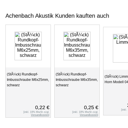
Achenbach Akustik Kunden kauften auch
(StÃ¼ck) Rundkopf-
(StÃ¼ck) Rundkopf-
(StÃ¼ck) Limme
Imbusschraube M6x25mm,
Imbusschraube M6x35mm,
Horn Modell 0
schwarz
schwarz
0,22 €
0,25 €
[inkl
[inkl. 19% MwSt zzgl.
[inkl. 19% MwSt zzgl.
Versandkosten
]
Versandkosten
]