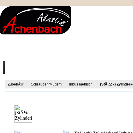
KONTAKT
MEIN KONTO
IMPRESSUM
Produkt Informationen
ZubehÃ¶r
Schrauben/Muttern
Inbus metrisch
(StÃ¼ck) Zylinder