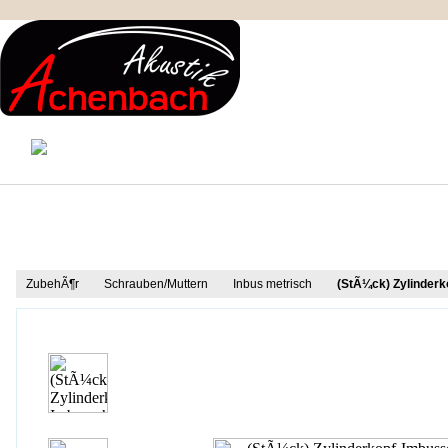
KONTAKT
MEIN KONTO
IMPRESSUM
Produkt Informationen
ZubehÃ¶r
Schrauben/Muttern
Inbus metrisch
(StÃ¼ck) Zylinder