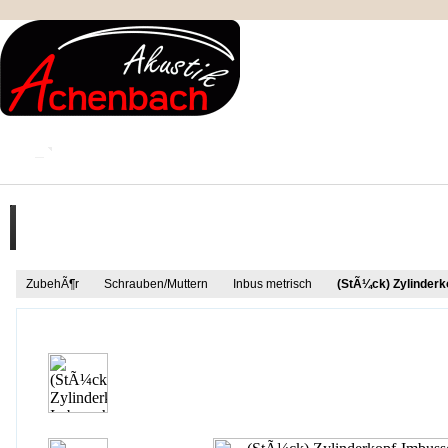
KONTAKT
MEIN KONTO
IMPRESSUM
Produkt Informationen
ZubehÃ¶r
Schrauben/Muttern
Inbus metrisch
(StÃ¼ck) Zylinder