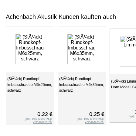
Achenbach Akustik Kunden kauften auch
(StÃ¼ck) Rundkopf-
(StÃ¼ck) Rundkopf-
(StÃ¼ck) Limme
Imbusschraube M6x25mm,
Imbusschraube M6x35mm,
Horn Modell 0
schwarz
schwarz
0,22 €
0,25 €
[inkl
[inkl. 19% MwSt zzgl.
[inkl. 19% MwSt zzgl.
Versandkosten
]
Versandkosten
]