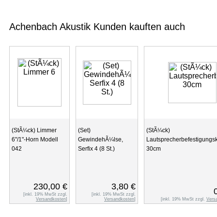
Achenbach Akustik Kunden kauften auch
(StÃ¼ck) Limmer
(Set)
(StÃ¼ck)
6"/1"-Horn Modell
GewindehÃ¼lse,
Lautsprecherbefestigung
042
Serfix 4 (8 St.)
30cm
230,00 €
3,80 €
[inkl. 19% MwSt zzgl.
[inkl. 19% MwSt zzgl.
Versandkosten
]
Versandkosten
]
[inkl. 19% MwSt zzgl.
Vers